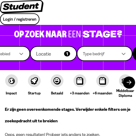
Login / registreren
OP ZOEK NAAR
EEN
STAGE?
Locatie
gebied
1
Type bedrijf
Middelbaar
Impact
Startup
Betaald
+3 maanden
+6 maanden
Diploma
Er zijn geen overeenkomende stages. Verwijder enkele filters om je
zoekopdracht uit te breiden
Oeps, geen resultaten! Probeer iets anders te zoeken.