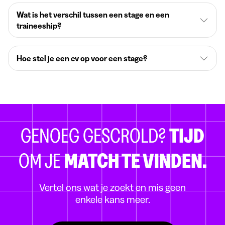
Wat is het verschil tussen een stage en een
traineeship?
Hoe stel je een cv op voor een stage?
GENOEG GESCROLD?
TIJD
OM JE
MATCH TE VINDEN.
Vertel ons wat je zoekt en mis geen
enkele kans meer.