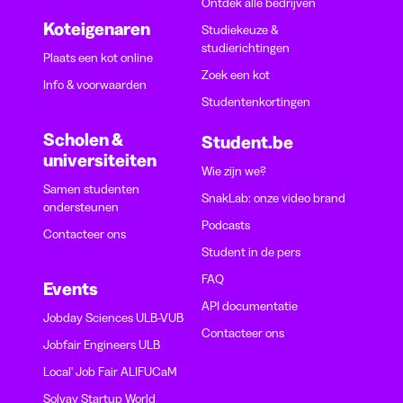
Ontdek alle bedrijven
Koteigenaren
Studiekeuze &
studierichtingen
Plaats een kot online
Zoek een kot
Info & voorwaarden
Studentenkortingen
Scholen &
Student.be
universiteiten
Wie zijn we?
Samen studenten
SnakLab: onze video brand
ondersteunen
Podcasts
Contacteer ons
Student in de pers
FAQ
Events
API documentatie
Jobday Sciences ULB-VUB
Contacteer ons
Jobfair Engineers ULB
Local' Job Fair ALIFUCaM
Solvay Startup World