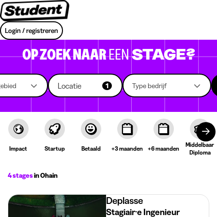
Login / registreren
OP ZOEK NAAR
EEN
STAGE?
Locatie
gebied
1
Type bedrijf
Middelbaar
Impact
Startup
Betaald
+3 maanden
+6 maanden
Diploma
4 stages
in Ohain
Deplasse
Stagiair·e Ingenieur