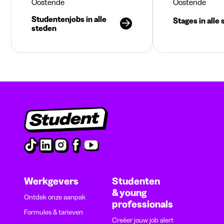
Oostende
Oostende
Studentenjobs in alle
Stages in alle
steden
Werkgevers
Studenten
& young
Ontdek onze aanpak
professionals
Formules & tarieven
Creëer jouw job alert