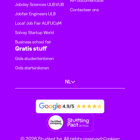
API documentatie
Jobday Sciences ULB-VUB
Contacteer ons
Jobfair Engineers ULB
Local' Job Fair ALIFUCaM
Solvay Startup World
Business school fair
Gratis stuff
Gids studentenlonen
Gids starterslonen
NL
·
·
© 2026 Student.be. All rights reserved
Cookies