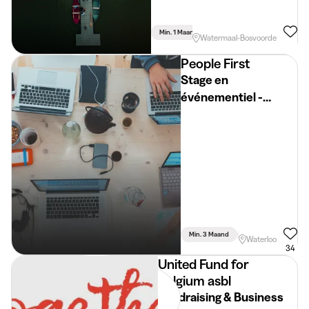
Min. 1 Maand
Voltijds
Watermaal-Bosvoorde
People First
Stage en
événementiel -
#teambuilding
#organisation
#animation
Min. 3 Maand
Voltijds
Waterloo
34
United Fund for
Belgium asbl
Fundraising & Business