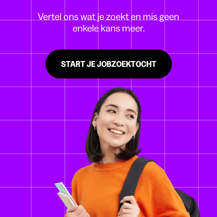
Vertel ons wat je zoekt en mis geen
enkele kans meer.
START JE JOBZOEKTOCHT