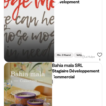
Development
Min. 3 Maand
Voltijds
La Hulpe
1
Bahia mala SRL
Stagiaire Développement
Commercial