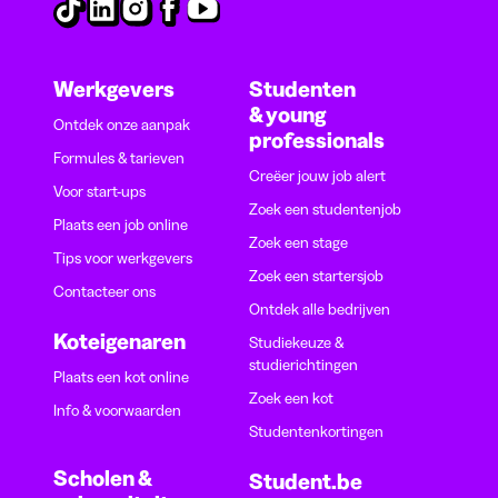
Werkgevers
Studenten
& young
Ontdek onze aanpak
professionals
Formules & tarieven
Creëer jouw job alert
Voor start-ups
Zoek een studentenjob
Plaats een job online
Zoek een stage
Tips voor werkgevers
Zoek een startersjob
Contacteer ons
Ontdek alle bedrijven
Koteigenaren
Studiekeuze &
studierichtingen
Plaats een kot online
Zoek een kot
Info & voorwaarden
Studentenkortingen
Scholen &
Student.be