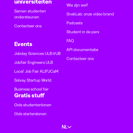
universiteiten
Wie zijn we?
Samen studenten
SnakLab: onze video brand
ondersteunen
Podcasts
Contacteer ons
Student in de pers
FAQ
Events
API documentatie
Jobday Sciences ULB-VUB
Contacteer ons
Jobfair Engineers ULB
Local' Job Fair ALIFUCaM
Solvay Startup World
Business school fair
Gratis stuff
Gids studentenlonen
Gids starterslonen
NL