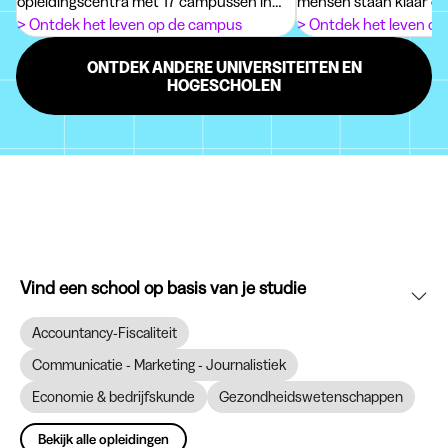
opleidingscentra met 17 campussen in
mensen staan klaar om
Vlaanderen en Brussel.
groeien!
> Ontdek het leven op de campus
> Ontdek het leven o
ONTDEK ANDERE UNIVERSITEITEN EN
HOGESCHOLEN
Vind een school op basis van je studie
Accountancy-Fiscaliteit
Communicatie - Marketing - Journalistiek
Economie & bedrijfskunde
Gezondheidswetenschappen
Bekijk alle opleidingen