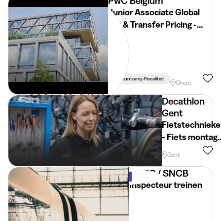
PwC Belgium
Junior Associate Global
Tax & Transfer Pricing -
Start September 2026 -
Ghent
Accountancy-Fiscaliteit
Ghent
Decathlon
Gent
Fietstechnieke
- Fiets montag
- Decathlon
Gent
Gent
NMBS / SNCB
Inspecteur treinen