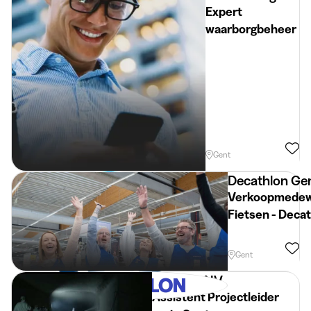
Expert
waarborgbeheer
Gent
Decathlon Ge
Verkoopmedew
Fietsen - Deca
Gent
Gent
Renotec NV
Assistent Projectleider