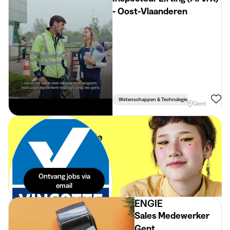
- Oost-Vlaanderen
Wetenschappen & Technologie
Gent
De beste
startersjobs in je
mailbox.
Moeiteloos.
Ontvang jobs via
email
ENGIE
Sales Medewerker
Gent