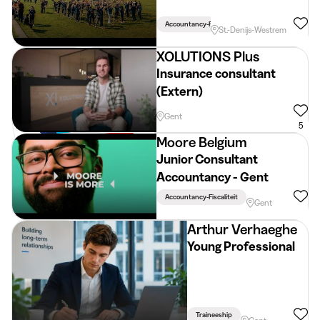
Accountancy-Fiscaliteit
St.-Denijs-Westrem
XOLUTIONS Plus
Insurance consultant
(Extern)
Gent
5
Moore Belgium
Junior Consultant
Accountancy - Gent
Accountancy-Fiscaliteit
Gent
Arthur Verhaeghe
Young Professional
Traineeship