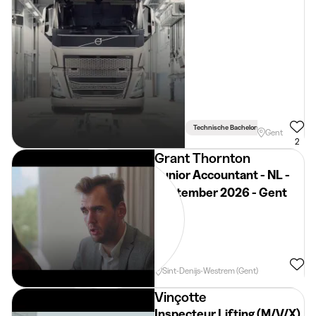
Technische Bachelors
Gent
2
Grant Thornton
Junior Accountant - NL -
September 2026 - Gent
Sint-Denijs-Westrem (Gent)
Vinçotte
Inspecteur Lifting (M/V/X)