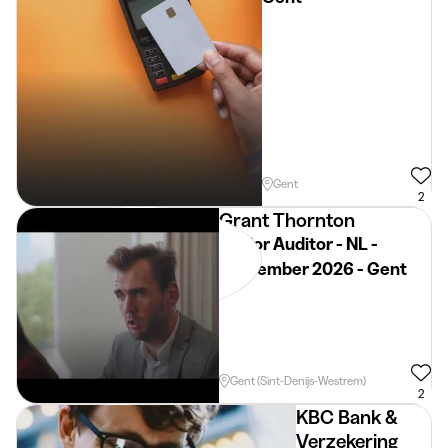
Gent
2
Grant Thornton
Junior Auditor - NL -
September 2026 - Gent
Gent (Sint-Denijs-Westrem)
2
KBC Bank &
Verzekering