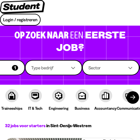
Login / registreren
OP ZOEK NAAR
EEN
EERSTE
JOB?
1
Type bedrijf
Sector
Traineeships
IT & Tech
Engineering
Business
Accountancy
Communicati
32 jobs voor starters
in Sint-Denijs-Westrem