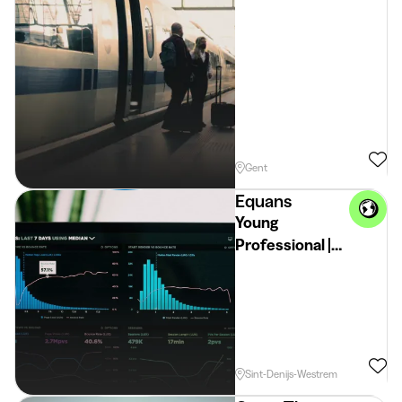
Gent
Equans
Young
Professional |
HVAC
Maintenance
Sint-Denijs-Westrem