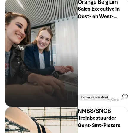
Orange Belgium
Sales Executive in
Oost- en West-
Vlaanderen
Communicatie - Marketing - Journalistie
Gent
NMBS/SNCB
Treinbestuurder
Gent-Sint-Pieters