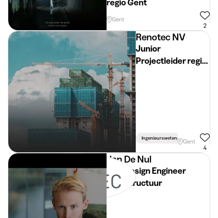
regio Gent
Gent
2
Renotec NV
Junior
Projectleider regio
Gent
Ingenieurswetenschappen
Gent
4
Jan De Nul
Civil Design Engineer
Infrastructuur