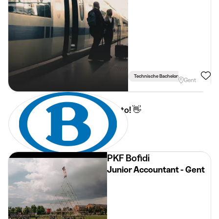
Technische Bachelors
Gent
Welkom bij Junto! 👋
2 jun 2026
2 min
•
PKF Bofidi
Junior Accountant - Gent