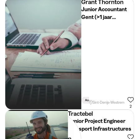
Grant Thornton
Junior Accountant
Gent (>1 jaar
ervaring)
Accountancy-Fiscaliteit
Sint-Denijs-Westrem
2
Tractebel
Junior Project Engineer
Transport Infrastructures