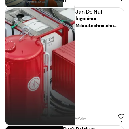
Gent
Jan De Nul
Ingenieur
Milieutechnische
Installaties
Aalst
2