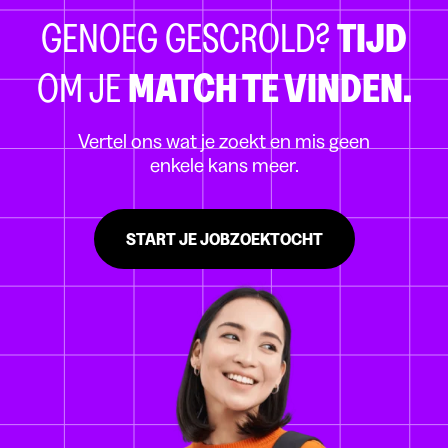
GENOEG GESCROLD?
TIJD
OM JE
MATCH TE VINDEN.
Vertel ons wat je zoekt en mis geen
enkele kans meer.
START JE JOBZOEKTOCHT