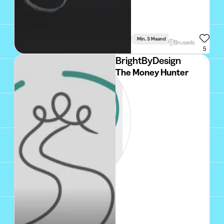
Min. 3 Maand
Voltijds
Brussels
5
BrightByDesign
The Money Hunter