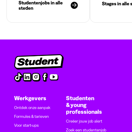
Studentenjobs in alle
Stages in alle
steden
Werkgevers
Studenten
& young
Ontdek onze aanpak
professionals
Formules & tarieven
Creëer jouw job alert
Voor start-ups
Zoek een studentenjob