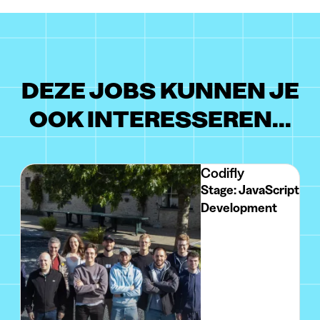
DEZE JOBS KUNNEN JE
OOK INTERESSEREN...
Codifly
Stage: JavaScript
Development