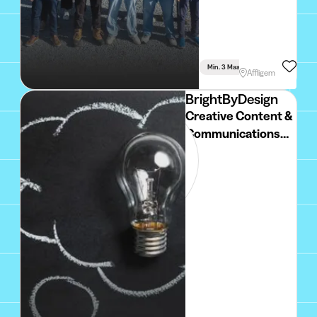
Min. 3 Maand
Voltijds
Affligem
BrightByDesign
Creative Content &
Communications
Intern (Multi-
Disciplinary)