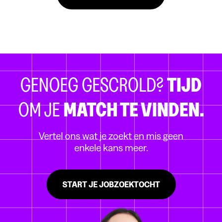
GENOEG GESCROLD?
TIJD
OM JE
MATCH TE VINDEN.
Vertel ons wat je zoekt en mis geen
enkele kans meer.
START JE JOBZOEKTOCHT