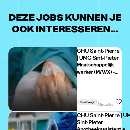
DEZE JOBS KUNNEN JE
OOK INTERESSEREN...
CHU Saint-Pierre
| UMC Sint-Pieter
Maatschappelijk
werker (M/V/X) -
contract van
bepaalde duur -
38u - 2026-058
Psychologie & Educatieve Wetenschap
Bruxelles
CHU Saint-Pierre | 
Sint-Pieter
Apotheekassistent.e