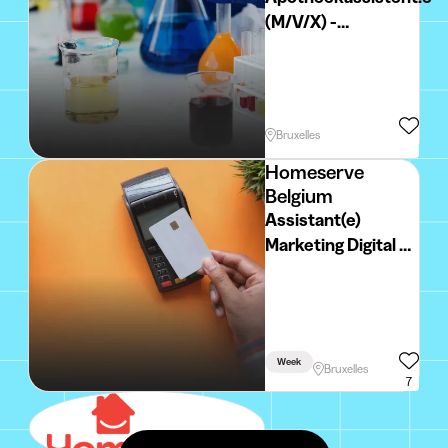
(M/V/X) -
CBD/Vervangingskontr
38u - 2026-006
Bruxelles
Homeserve
Belgium
Assistant(e)
Marketing Digital &
Contenu
(Bruxelles)
Week
Bruxelles
7