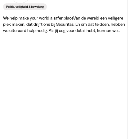
Politie, veiligheid & bewaking
We help make your world a safer placeVan de wereld een veiligere
plek maken, dat drijft ons bij Securitas. En om dat te doen, hebben
we uiteraard hulp nodig. Als jij oog voor detail hebt, kunnen we
samen zorgen voor een veiligere wereld.Securitas bewaakt