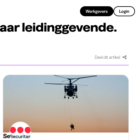
NL
Werkgevers
Login
naar leidinggevende.
Deel dit artikel
Securitas