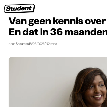
Studentenjobs
Stages
Startersjobs
Bedrijven
>
>
Studentenleven
Afgestudeerd, wat nu?
Van geen kennis over de beveiligingssect
Van geen kennis over 
En dat in 36 maanden 
door
Securitas
18/06/2026
2 mins