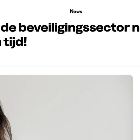
 die rekruteren
Studiekeuze
Koten
News
or naar leidinggevende. En dat in 36 maanden tijd!
de beveiligingssector 
tijd!