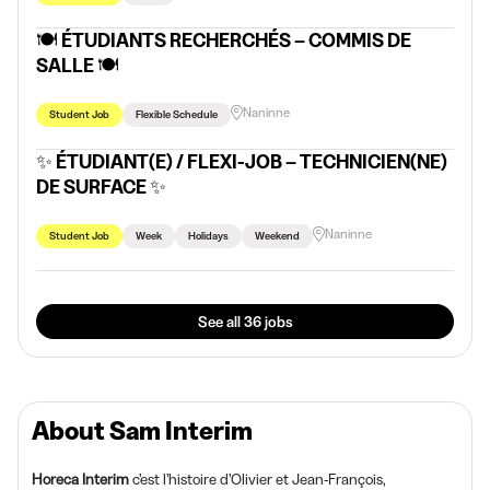
🍽️ ÉTUDIANTS RECHERCHÉS – COMMIS DE
SALLE 🍽️
Naninne
Student Job
Flexible Schedule
✨ ÉTUDIANT(E) / FLEXI-JOB – TECHNICIEN(NE)
DE SURFACE ✨
Naninne
Student Job
Week
Holidays
Weekend
See all 36 jobs
About Sam Interim
Horeca Interim
c’est l’histoire d’Olivier et Jean-François,