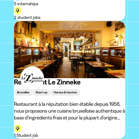
5 internships
have a 10HL brewhouse
2 student jobs
Restaurant Le Zinneke
Bruxelles
Start-up
Horeca & tourism
Restaurant à la réputation bien établie depuis 1956,
nous proposons une cuisine bruxelloise authentique à
base d'ingrédients frais et pour la plupart d'origine
biologique. Nous sommes réputés pour nos moules de
zélande et nos viandes
1 Student job