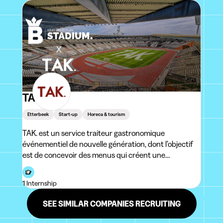
TAK.
Etterbeek
Start-up
Horeca & tourism
TAK. est un service traiteur gastronomique
événementiel de nouvelle génération, dont l’objectif
est de concevoir des menus qui créent une
expérience en lien avec l’événement et le lieu, afin que
la cuisine devienne un souvenir marquant à part
1 Internship
entière. Pour l’ensemble de nos événements, nous
avons
SEE SIMILAR COMPANIES RECRUITING