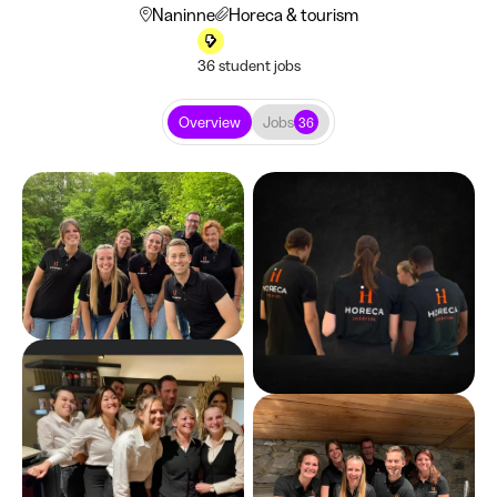
Naninne
Horeca & tourism
36 student jobs
Overview
Jobs
36