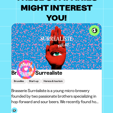
MIGHT INTEREST
YOU!
Brasserie Surrealiste
Bruxelles
Start-up
Horeca & tourism
Brasserie Surréaliste is a young micro-brewery
founded by two passionate brothers specializing in
hop-forward and sour beers. We recently found home
in the trendy neighborhood of Dansaert in Brussels, in
an iconic art-deco building of 1,500 square meters. We