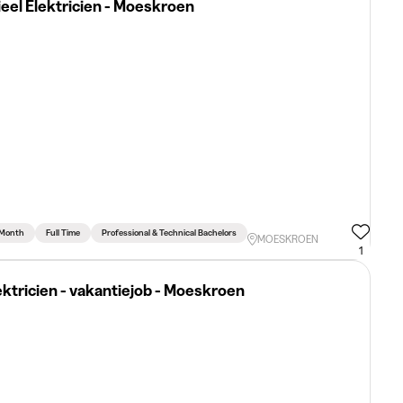
ieel Elektricien - Moeskroen
 Month
Full Time
Professional & Technical Bachelors
MOESKROEN
1
ektricien - vakantiejob - Moeskroen