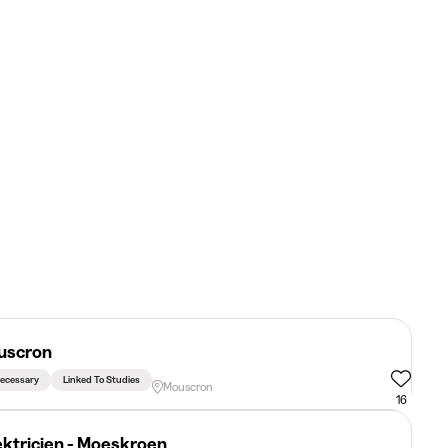
ouscron
ecessary
Linked To Studies
Mouscron
16
lektricien - Moeskroen