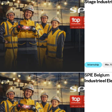
Stage Industr
Internship
Min. 1
SPIE Belgium
Industrieel El