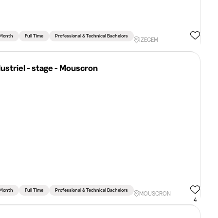
 Month
Full Time
Professional & Technical Bachelors
IZEGEM
dustriel - stage - Mouscron
 Month
Full Time
Professional & Technical Bachelors
MOUSCRON
4