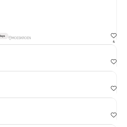
days
MOESKROEN
4