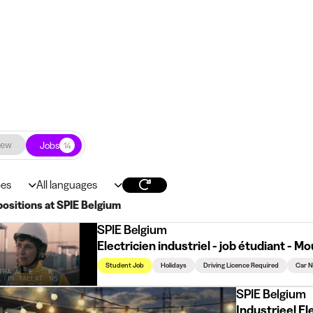
iew
Jobs
14
pes
All languages
positions at SPIE Belgium
SPIE Belgium
Electricien industriel - job étudiant - M
Student Job
Holidays
Driving Licence Required
Car N
SPIE Belgium
Industrieel E