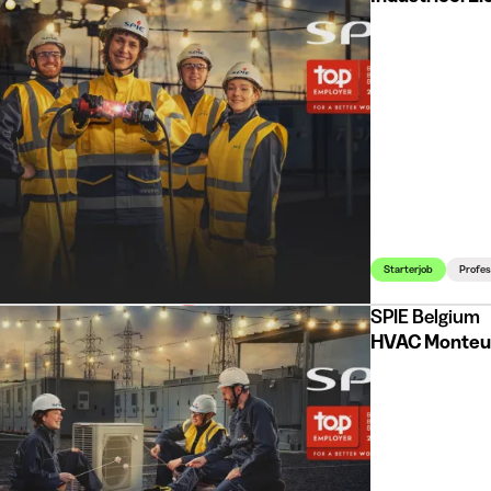
Starterjob
Profes
SPIE Belgium
HVAC Monteur