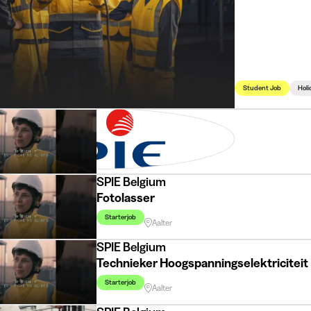
Student Job
Holi
SPIE Belgium
Pijpfitter
Starterjob
Aalter
SPIE Belgium
Fotolasser
Starterjob
Aalter
SPIE Belgium
Technieker Hoogspanningselektriciteit
Starterjob
Aalter