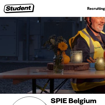
Student jobs
Internships
First jobs
Recruitin
SPIE Belgium