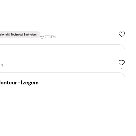
sional & Technical Bachelors
IZEGEM
ON
1
onteur - Izegem