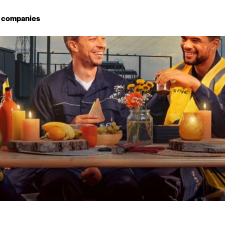
g companies
Study choice
Student rooms
News