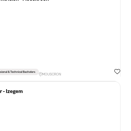
sional & Technical Bachelors
MOUSCRON
 - Izegem