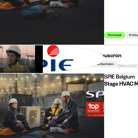
Starterjob
Profes
SPIE
Electricien Industriel - Mouscron
Starterjob
Professional & Technical Bachelors
MOUSCR
SPIE Belgium
Stage HVAC M