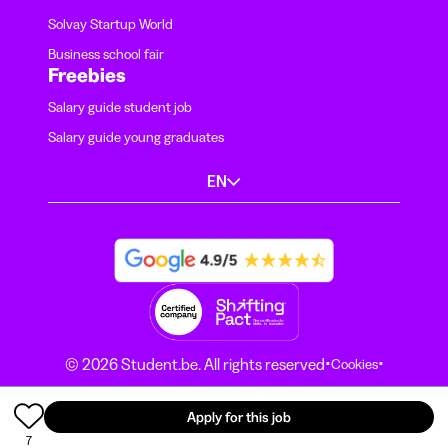
Solvay Startup World
Business school fair
Freebies
Salary guide student job
Salary guide young graduates
EN
·
·
© 2026 Student.be. All rights reserved
Cookies
·
Terms and conditions
Privacy Notice
Apply for this job
7