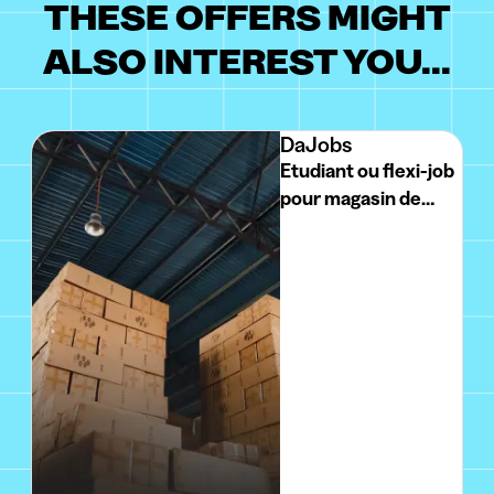
THESE OFFERS MIGHT
ALSO INTEREST YOU...
DaJobs
Etudiant ou flexi-job
pour magasin de
bricolage H/F/X