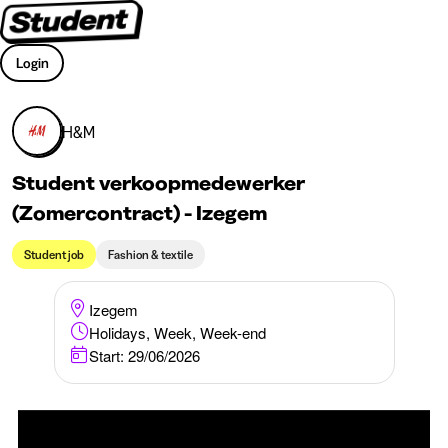
Login
H&M
Student verkoopmedewerker
(Zomercontract) - Izegem
Student job
Fashion & textile
Izegem
Holidays, Week, Week-end
Start: 29/06/2026