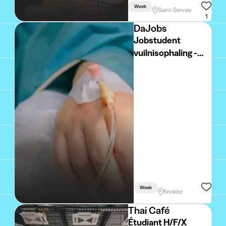
Week
Saint-Servais
1
DaJobs
Jobstudent
vuilnisophaling -
Knokke
Week
Knokke
Thai Café
Étudiant H/F/X