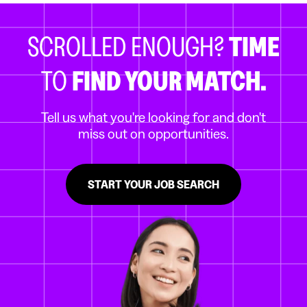
SCROLLED ENOUGH?
TIME
TO
FIND YOUR MATCH.
Tell us what you're looking for and don't
miss out on opportunities.
START YOUR JOB SEARCH