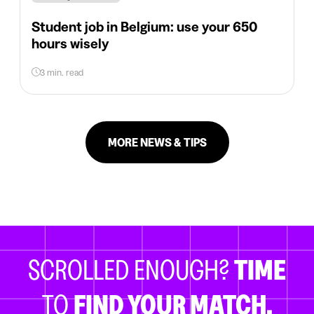
Student job in Belgium: use your 650
hours wisely
3 min. read
MORE NEWS & TIPS
SCROLLED ENOUGH?
TIME
TO
FIND YOUR MATCH.