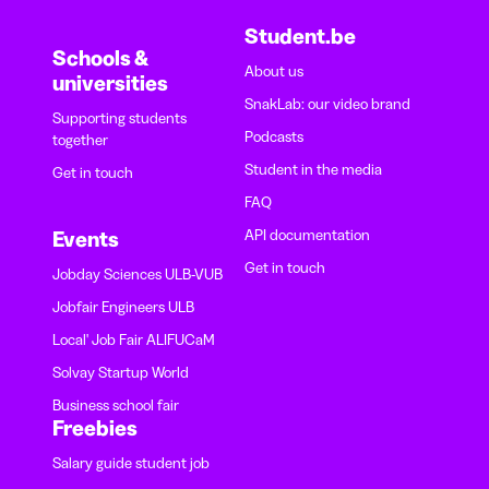
Student.be
Schools &
About us
universities
SnakLab: our video brand
Supporting students
Podcasts
together
Student in the media
Get in touch
FAQ
API documentation
Events
Get in touch
Jobday Sciences ULB-VUB
Jobfair Engineers ULB
Local' Job Fair ALIFUCaM
Solvay Startup World
Business school fair
Freebies
Salary guide student job