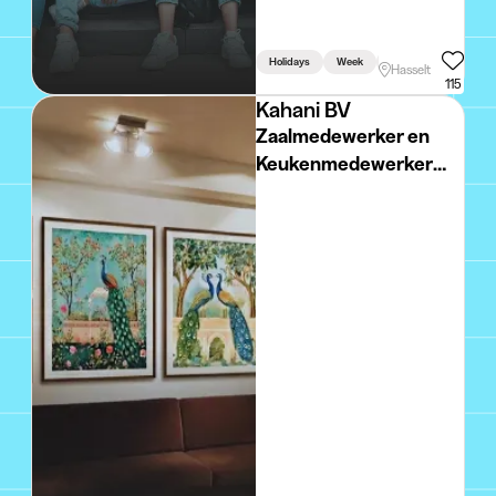
Holidays
Week
Weekend
Hasselt
115
Kahani BV
Zaalmedewerker en
Keukenmedewerker
(Waiter and Kitchen
Assistant)