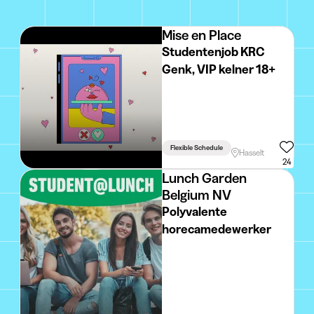
Mise en Place
Studentenjob KRC
Genk, VIP kelner 18+
Flexible Schedule
Hasselt
24
Lunch Garden
Belgium NV
Polyvalente
horecamedewerker