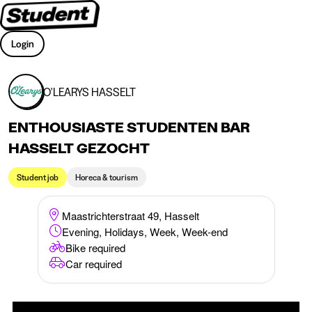
Login
O'LEARYS HASSELT
ENTHOUSIASTE STUDENTEN BAR
HASSELT GEZOCHT
Student job
Horeca & tourism
Maastrichterstraat 49, Hasselt
Evening, Holidays, Week, Week-end
Bike required
Car required