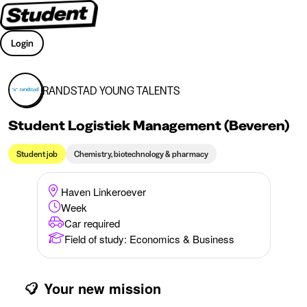
Login
RANDSTAD YOUNG TALENTS
Student Logistiek Management (Beveren)
Student job
Chemistry, biotechnology & pharmacy
Haven Linkeroever
Week
Car required
Field of study
:
Economics & Business
Your new mission