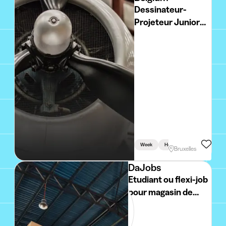
Dessinateur-
Projeteur Junior
Haute Tension
Week
Holidays
Bruxelles
DaJobs
Etudiant ou flexi-job
pour magasin de
bricolage H/F/X