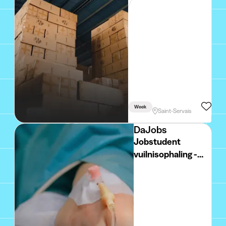
Week
Saint-Servais
DaJobs
Jobstudent
vuilnisophaling -
Knokke