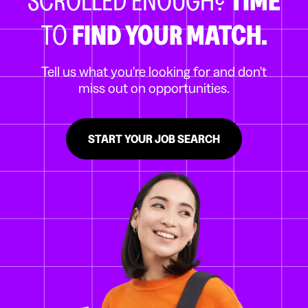
SCROLLED ENOUGH?
TIME
TO
FIND YOUR MATCH.
Tell us what you're looking for and don't
miss out on opportunities.
START YOUR JOB SEARCH