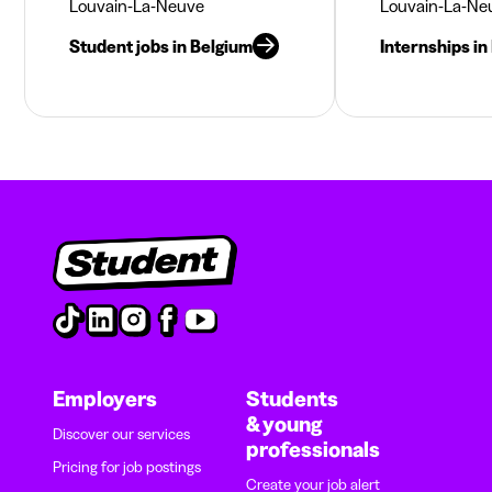
Louvain-La-Neuve
Louvain-La-Ne
Student jobs in Belgium
Internships in
Employers
Students
& young
Discover our services
professionals
Pricing for job postings
Create your job alert