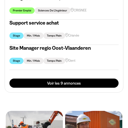
CRISNEE
Premier Emploi
Sciences De L'ingénieur
Support service achat
Crisnée
Stage
Min. 1 Mois
Temps Plein
Site Manager regio Oost-Vlaanderen
Gent
Stage
Min. 1 Mois
Temps Plein
Voir les 9 annonces