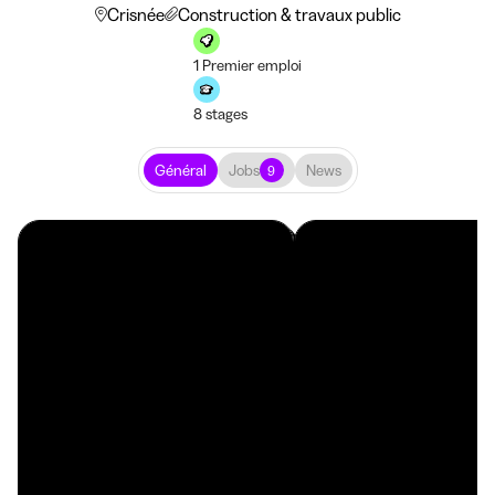
Crisnée
Construction & travaux public
1 Premier emploi
8 stages
Général
Jobs
News
9