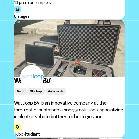
10 premiers emplois
world.The Ghe
8 stages
Wattloop BV
Gent
Start-up
Automobile
Wattloop BV is an innovative company at the
forefront of sustainable energy solutions, specializing
in electric vehicle battery technologies and
renewable energy systems.
1 Job étudiant