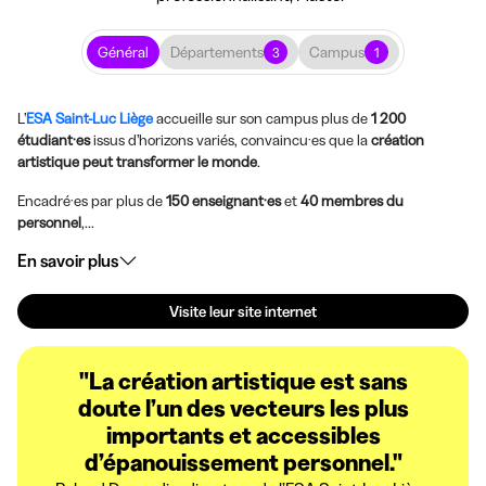
Général
Départements
Campus
3
1
L’
ESA Saint-Luc Liège
accueille sur son campus plus de
1 200
étudiant·es
issus d’horizons variés, convaincu·es que la
création
artistique peut transformer le monde
.
Encadré·es par plus de
150 enseignant·es
et
40 membres du
personnel
,...
En savoir plus
Visite leur site internet
"La création artistique est sans
doute l’un des vecteurs les plus
importants et accessibles
d’épanouissement personnel."