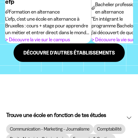
efp
Bachelier profession
Formation en alternance
en alternance
L’efp, c’est une école en alternance à
"En intégrant le
Bruxelles : cours + stage pour apprendre
programme Bachelor d'
un métier et entrer direct dans le monde
j'ai découvert de quoi j
pro !
Grâce à la diversité d
> Découvre la vie sur le campus
> Découvre la vie sur 
des stages en entrepris
DÉCOUVRE D'AUTRES ÉTABLISSEMENTS
accéléré mon intégrat
professionnel. A cour
année, j'ai intégré une 
Trouve une école en fonction de tes études
Communication - Marketing - Journalisme
Comptabilité