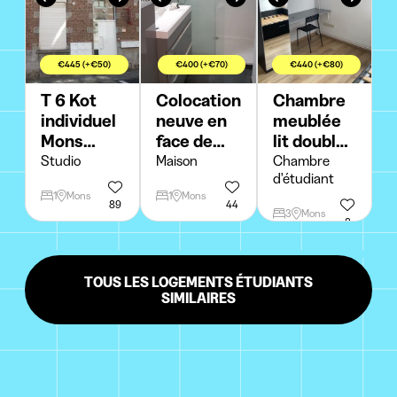
€445 (+€50)
€400 (+€70)
€440 (+€80)
T 6 Kot
Colocation
Chambre
individuel
neuve en
meublée
Mons
face de
lit double
Centre
l'UMons
…lavabo
Studio
Maison
Chambre
d'étudiant
1
Mons
1
Mons
89
44
3
Mons
8
TOUS LES LOGEMENTS ÉTUDIANTS
SIMILAIRES