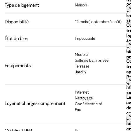
Type de logement
20
Maison
V
tr
ko
st
Disponibilité
12 mois (septembre à août)
C
co
tr
l
État du bien
Impeccable
ét
V
Be
bi
Meublé
pr
Salle de bain privée
C
Equipements
Terrasse
tr
ap
Jardin
Br
V
qu
ét
Internet
s
L
ga
Nettoyage
av
Loyer et charges comprennent
Gaz / électricité
de
Eau
co
V
p
é
en
Certificat PEB
D