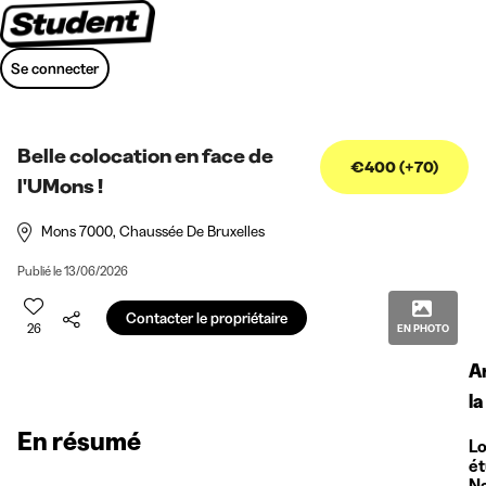
Se connecter
Belle colocation en face de
€400 (+70)
l'UMons !
Mons 7000
, Chaussée De Bruxelles
Publié le 13/06/2026
Contacter le propriétaire
26
EN PHOTO
Ar
la
En résumé
L
ét
N