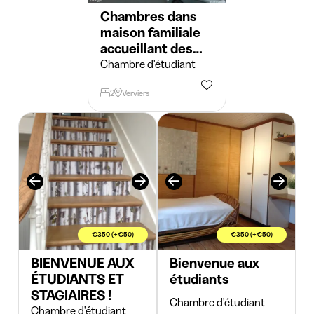
Chambres dans
maison familiale
accueillant des
étudiant(e)s ...
Chambre d'étudiant
2
Verviers
€350 (+€50)
€350 (+€50)
BIENVENUE AUX
Bienvenue aux
ÉTUDIANTS ET
étudiants
STAGIAIRES !
Chambre d'étudiant
Chambre d'étudiant