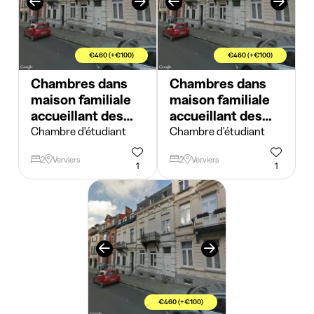
€460 (+€100)
€460 (+€100)
Chambres dans
Chambres dans
maison familiale
maison familiale
accueillant des
accueillant des
étudiant(e)s ...
étudiant(e)s ...
Chambre d'étudiant
Chambre d'étudiant
2
Verviers
2
Verviers
1
1
€460 (+€100)