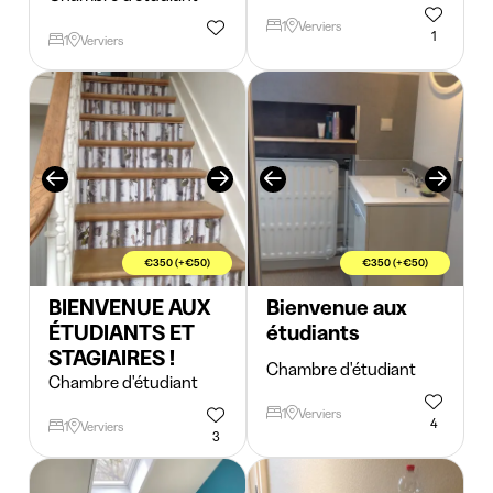
1
Verviers
1
1
Verviers
€350 (+€50)
€350 (+€50)
BIENVENUE AUX
Bienvenue aux
ÉTUDIANTS ET
étudiants
STAGIAIRES !
Chambre d'étudiant
Chambre d'étudiant
1
Verviers
4
1
Verviers
3