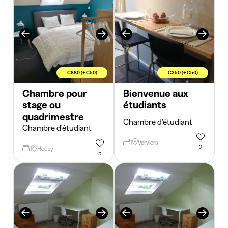
€880 (+€50)
€350 (+€50)
Chambre pour
Bienvenue aux
stage ou
étudiants
quadrimestre
Chambre d'étudiant
Chambre d'étudiant
1
Verviers
2
1
Heusy
5