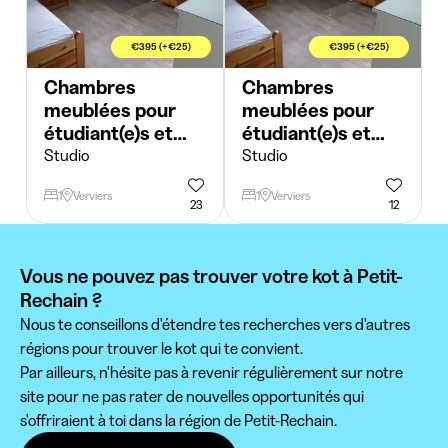
€395 (+€25)
€395 (+€25)
Chambres
Chambres
meublées pour
meublées pour
étudiant(e)s et
étudiant(e)s et
stagiaires
stagiaires
Studio
Studio
1
Verviers
1
Verviers
23
12
Vous ne pouvez pas trouver votre kot à Petit-
Rechain ?
Nous te conseillons d'étendre tes recherches vers d'autres
régions pour trouver le kot qui te convient.
Par ailleurs, n'hésite pas à revenir régulièrement sur notre
site pour ne pas rater de nouvelles opportunités qui
s'offriraient à toi dans la région de Petit-Rechain.