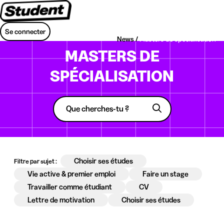
Se connecter
News /
Masters de spécialisation
MASTERS DE
SPÉCIALISATION
Choisir ses études
Filtre par sujet :
Vie active & premier emploi
Faire un stage
Travailler comme étudiant
CV
Lettre de motivation
Choisir ses études