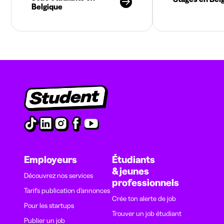
Belgique
Employeurs
Étudiants
& jeunes
Découvrez nos services
professionnels
Tarifs publication d’annonces
Crée ton alerte de job
Pour les startups
Trouver un job étudiant
Publier un job