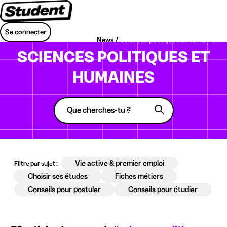
Se connecter
News /
Sciences politiques et humaines
SCIENCES POLITIQUES ET
HUMAINES
Vie active & premier emploi
Filtre par sujet :
Choisir ses études
Fiches métiers
Conseils pour postuler
Conseils pour étudier