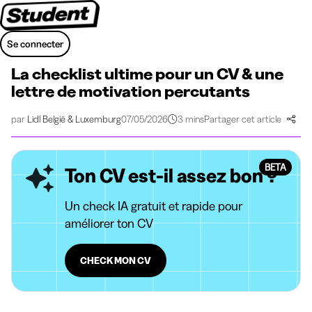
Se connecter
La checklist ultime pour un CV & une
lettre de motivation percutants
par
Lidl België & Luxemburg
07/05/2026
3 mins
Partager cet article
BETA
Ton CV est-il assez bon ?
Un check IA gratuit et rapide pour
améliorer ton CV
CHECK MON CV