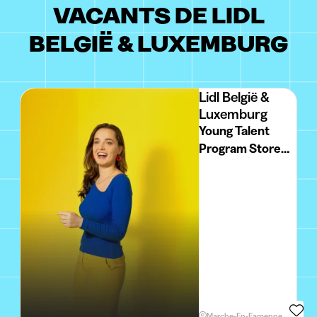
VACANTS DE LIDL
BELGIË & LUXEMBURG
Lidl België &
Luxemburg
Young Talent
Program Store
Manager
Traineeship
Marche-En-Famenne