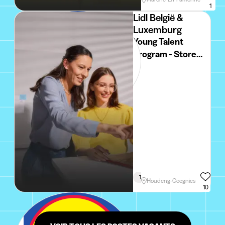
1
Lidl België &
Luxemburg
Young Talent
Program - Store
Manager (Hainaut)
Traineeship
Houdeng-Goegnies
10