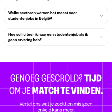
Welke sectoren werven het meest voor
studentenjobs in België?
Hoe solliciteer ik naar een studentenjob als ik
geen ervaring heb?
GENOEG GESCROLD?
TIJD
OM JE
MATCH TE VINDEN.
Vertel ons wat je zoekt en mis geen
enkele kans meer.