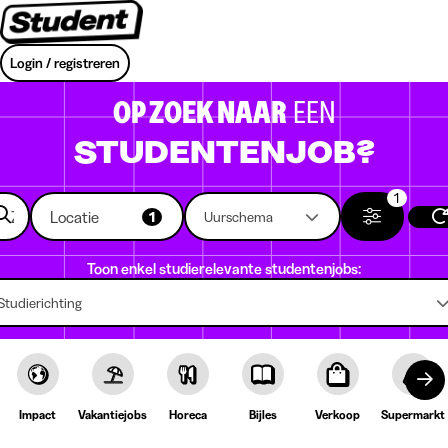
Login / registreren
OP ZOEK NAAR
EEN
STUDENTENJOB?
1
Locatie
1
Uurschema
Toon enkel studierelevante studentenjobs:
Studierichting
Impact
Vakantiejobs
Horeca
Bijles
Verkoop
Supermarkt