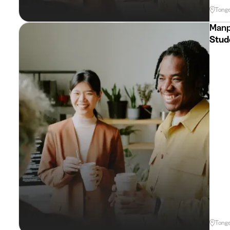
Tong
Manp
Stud
Tong