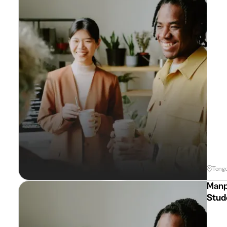
Tong
Manp
Stud