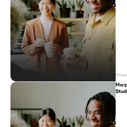
Tong
Manp
Stud