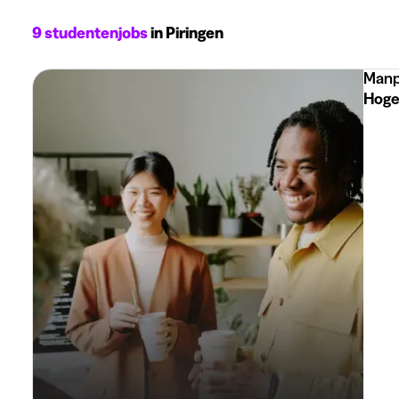
9 studentenjobs
in Piringen
Manp
Hoge