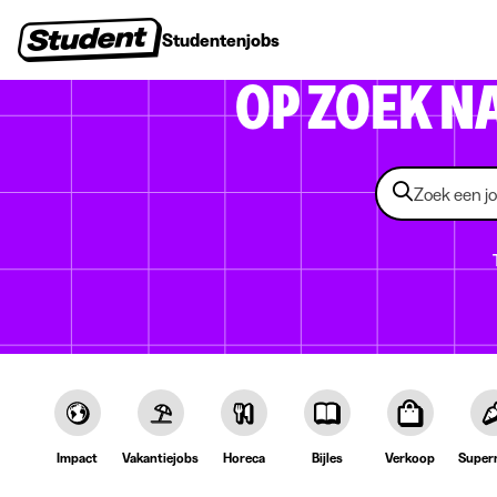
Studentenjobs
Stages
Startersjobs
Bedrijven
OP ZOEK N
Impact
Vakantiejobs
Horeca
Bijles
Verkoop
Super