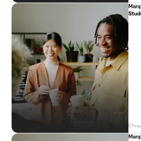
Manp
Stud
Tong
Manp