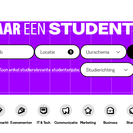
 die rekruteren
Studiekeuze
Koten
News
AAR
EEN
STUDENT
Locatie
Uurschema
1
Toon enkel studierelevante studentenjobs:
Studierichting
markt
Evenementen
IT & Tech
Communicatie
Marketing
Business
Sta