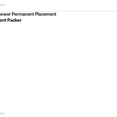
eren
ower Permanent Placement
ent Packer
eren