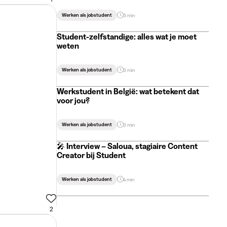
Werken als jobstudent
3 min
Student-zelfstandige: alles wat je moet
weten
Werken als jobstudent
3 min
Werkstudent in België: wat betekent dat
voor jou?
Werken als jobstudent
3 min
🎤 Interview – Saloua, stagiaire Content
Creator bij Student
Werken als jobstudent
4 min
2