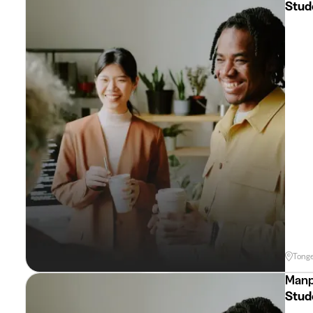
Stud
Tong
Manp
Stud