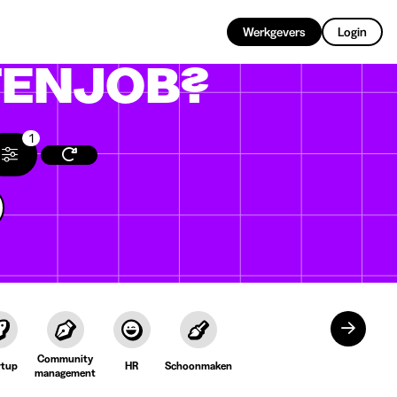
NL
Werkgevers
Login
ENJOB?
1
Community
rtup
HR
Schoonmaken
management