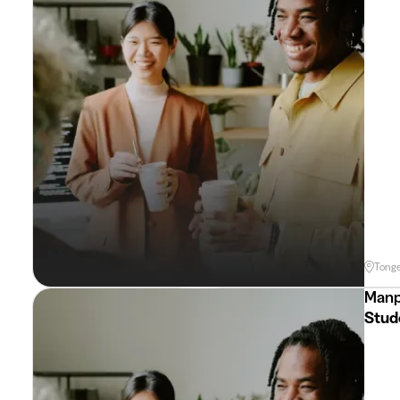
Tong
Manp
Stud