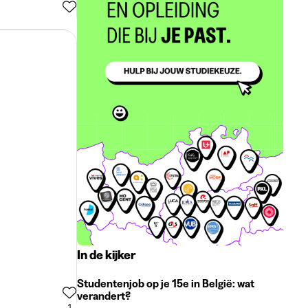
In de kijker
Studentenjob op je 15e in België: wat
verandert?
1