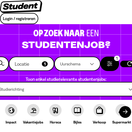
Login / registreren
OP ZOEK NAAR
EEN
STUDENTENJOB?
1
Locatie
1
Uurschema
Toon enkel studierelevante studentenjobs:
Studierichting
Impact
Vakantiejobs
Horeca
Bijles
Verkoop
Supermarkt