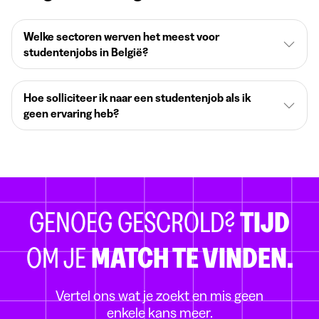
Welke sectoren werven het meest voor
studentenjobs in België?
Hoe solliciteer ik naar een studentenjob als ik
geen ervaring heb?
GENOEG GESCROLD?
TIJD
OM JE
MATCH TE VINDEN.
Vertel ons wat je zoekt en mis geen
enkele kans meer.