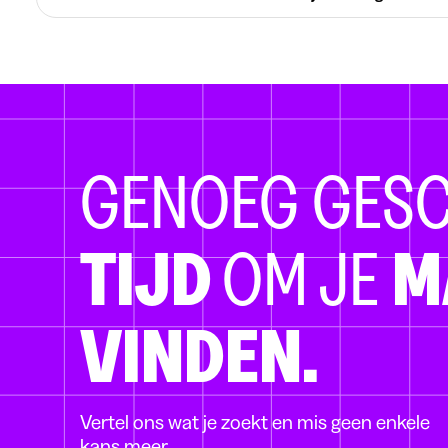
GENOEG GES
TIJD
OM JE
M
VINDEN.
Vertel ons wat je zoekt en mis geen enkele
kans meer.