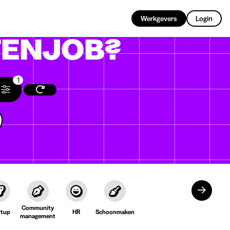
NL
Werkgevers
Login
ENJOB?
1
Community
rtup
HR
Schoonmaken
management