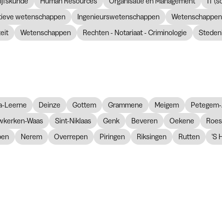
ijfskunde
Human Resources
Organisatie en Management
IT (
atieve wetenschappen
Ingenieurswetenschappen
Wetenschappen 
eit
Wetenschappen
Rechten - Notariaat - Criminologie
Steden
a-Leerne
Deinze
Gottem
Grammene
Meigem
Petegem-
wkerken-Waas
Sint-Niklaas
Genk
Beveren
Oekene
Roes
pen
Nerem
Overrepen
Piringen
Riksingen
Rutten
'S 