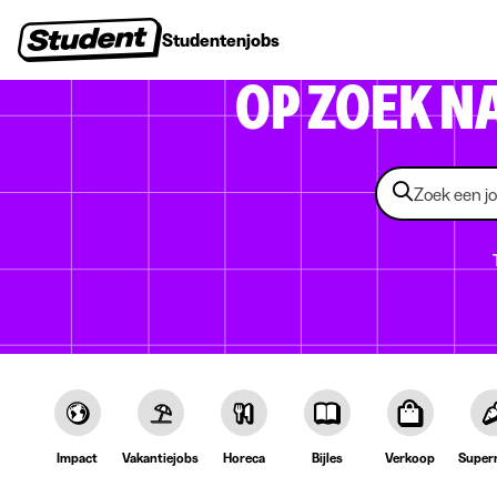
Studentenjobs
Stages
Startersjobs
Bedrijven
OP ZOEK N
Impact
Vakantiejobs
Horeca
Bijles
Verkoop
Super