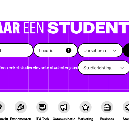
 die rekruteren
Studiekeuze
Koten
News
AAR
EEN
STUDENT
Locatie
Uurschema
1
Toon enkel studierelevante studentenjobs:
Studierichting
markt
Evenementen
IT & Tech
Communicatie
Marketing
Business
Sta