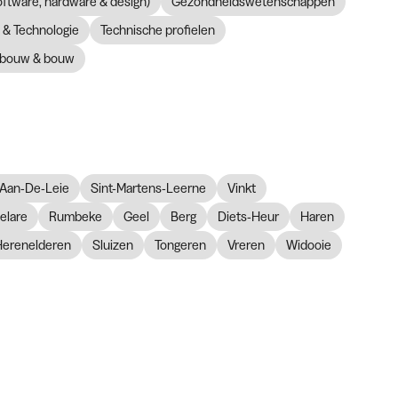
software, hardware & design)
Gezondheidswetenschappen
& Technologie
Technische profielen
bouw & bouw
Aan-De-Leie
Sint-Martens-Leerne
Vinkt
elare
Rumbeke
Geel
Berg
Diets-Heur
Haren
Herenelderen
Sluizen
Tongeren
Vreren
Widooie