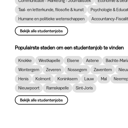
Communicatie - Marketing - Journalistiek
Economie & bedr
Taal- en letterkunde, filosofie & kunst
Psychologie & Educ
Humane en politieke wetenschappen
Accountancy-Fiscalit
Bekijk alle studentenjobs
Populairste steden om een studentenjob te vinden
Knokke
Westkapelle
Elsene
Astene
Bachte-Mari
Wontergem
Zeveren
Nossegem
Zaventem
Nieu
Henis
Kolmont
Koninksem
Lauw
Mal
Neerre
Nieuwpoort
Ramskapelle
Sint-Joris
Bekijk alle studentenjobs