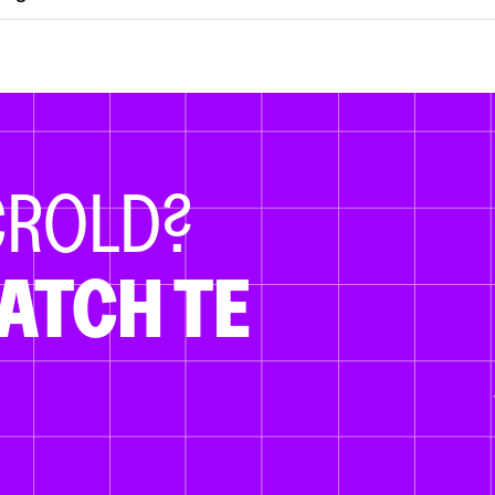
CROLD?
ATCH TE