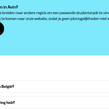
n in Avin?
 te breiden naar andere regio's om een passende studentenjob te vin
g te komen naar onze website, zodat je geen jobmogelijkheden mist i
 België?
ring heb?