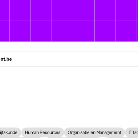
ent.be
ijfskunde
Human Resources
Organisatie en Management
IT (