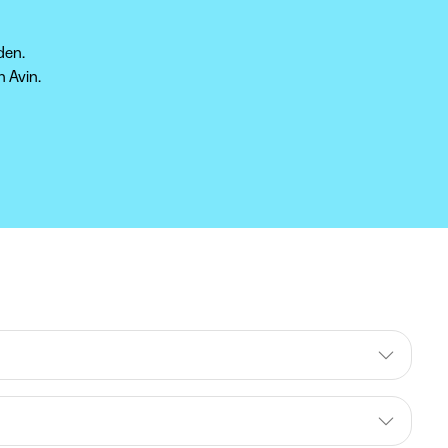
den.
n Avin.