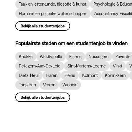
Taal- en letterkunde, filosofie & kunst
Psychologie & Educ
Humane en politieke wetenschappen
Accountancy-Fiscalit
Bekijk alle studentenjobs
Populairste steden om een studentenjob te vinden
Knokke
Westkapelle
Elsene
Nossegem
Zavente
Petegem-Aan-De-Leie
Sint-Martens-Leerne
Vinkt
W
Diets-Heur
Haren
Henis
Kolmont
Koninksem
Tongeren
Vreren
Widooie
Bekijk alle studentenjobs