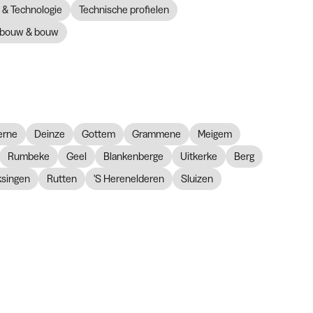
& Technologie
Technische profielen
bouw & bouw
erne
Deinze
Gottem
Grammene
Meigem
Rumbeke
Geel
Blankenberge
Uitkerke
Berg
ksingen
Rutten
'S Herenelderen
Sluizen