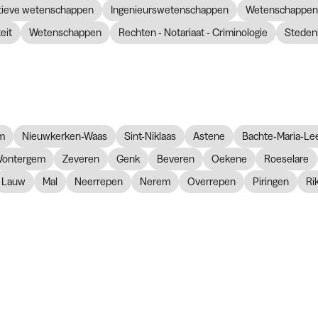
atieve wetenschappen
Ingenieurswetenschappen
Wetenschappen 
eit
Wetenschappen
Rechten - Notariaat - Criminologie
Steden
m
Nieuwkerken-Waas
Sint-Niklaas
Astene
Bachte-Maria-Le
ontergem
Zeveren
Genk
Beveren
Oekene
Roeselare
Lauw
Mal
Neerrepen
Nerem
Overrepen
Piringen
Ri