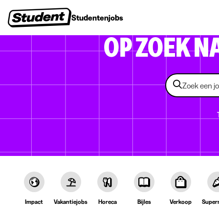
Studentenjobs
Stages
Startersjobs
Bedrijven
OP ZOEK N
Impact
Vakantiejobs
Horeca
Bijles
Verkoop
Super