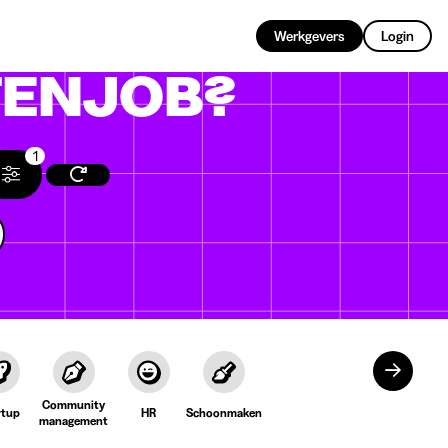
NL
Werkgevers
Login
ENJOB?
1
Community
rtup
HR
Schoonmaken
management