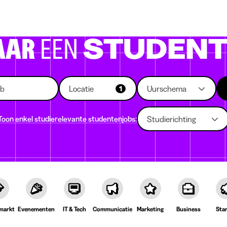
 die rekruteren
Studiekeuze
Koten
News
AAR
EEN
STUDENT
Locatie
Uurschema
1
Toon enkel studierelevante studentenjobs:
Studierichting
markt
Evenementen
IT & Tech
Communicatie
Marketing
Business
Sta