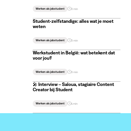
Werken als jobstudent
3 min
Student-zelfstandige: alles wat je moet
weten
Werken als jobstudent
3 min
Werkstudent in België: wat betekent dat
voor jou?
Werken als jobstudent
3 min
🎤 Interview – Saloua, stagiaire Content
Creator bij Student
Werken als jobstudent
4 min