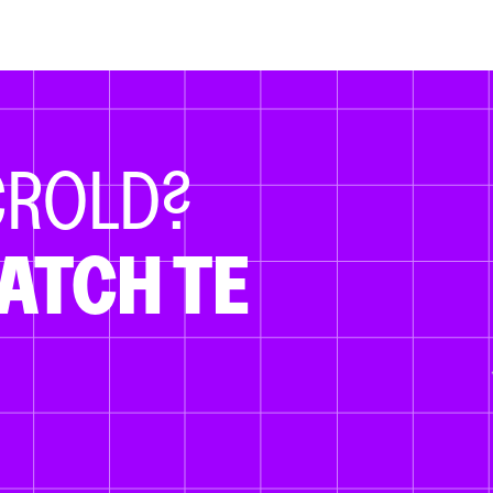
CROLD?
ATCH TE