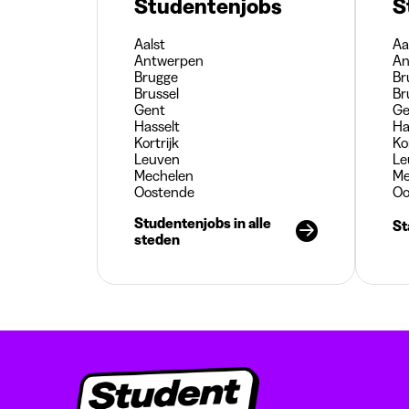
Studentenjobs
S
Aalst
Aa
Antwerpen
An
Brugge
Br
Brussel
Br
Gent
Ge
Hasselt
Ha
Kortrijk
Ko
Leuven
Le
Mechelen
Me
Oostende
Oo
Studentenjobs in alle
St
steden