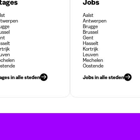
tages
Jobs
lst
Aalst
twerpen
Antwerpen
ugge
Brugge
ussel
Brussel
nt
Gent
sselt
Hasselt
rtrijk
Kortrijk
uven
Leuven
chelen
Mechelen
stende
Oostende
ages in alle steden
Jobs in alle steden