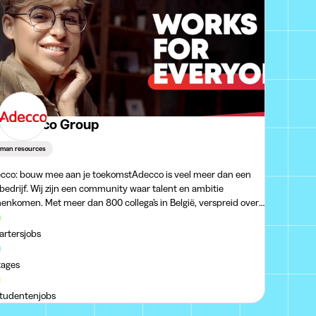
e Adecco Group
man resources
cco: bouw mee aan je toekomstAdecco is veel meer dan een
bedrijf. Wij zijn een community waar talent en ambitie
enkomen. Met meer dan 800 collega’s in België, verspreid over
 kantoren, verbinden we elke dag mensen
tartersjobs
tages
studentenjobs