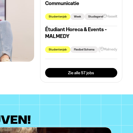
Communicatie
Hasselt
Studentenjob
Week
Studiegerelateerd
Étudiant Horeca & Events -
MALMEDY
Malmedy
Studentenjob
Flexibel Schema
Rijbewijs Vereist
Au
Zie alle 57 jobs
JVEN!