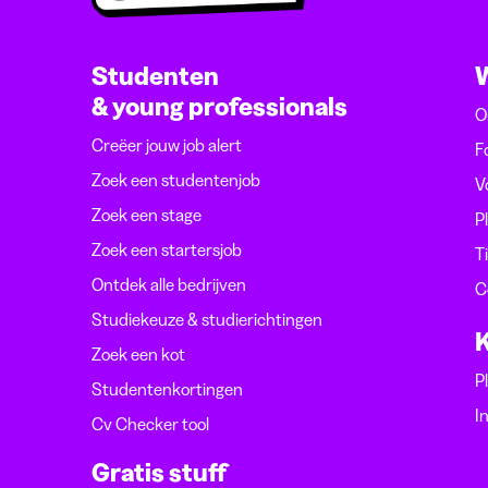
Studenten
& young professionals
O
Creëer jouw job alert
F
Zoek een studentenjob
V
Zoek een stage
P
Zoek een startersjob
T
Ontdek alle bedrijven
C
Studiekeuze & studierichtingen
K
Zoek een kot
P
Studentenkortingen
I
Cv Checker tool
Gratis stuff