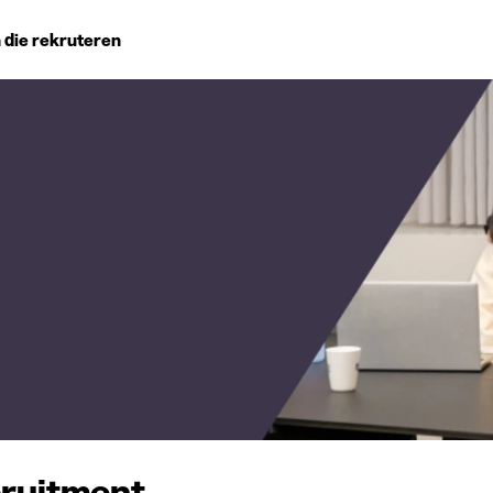
 die rekruteren
Studiekeuze
Koten
News
cruitment