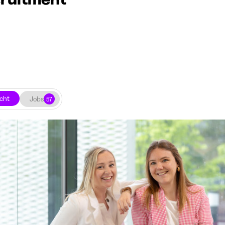
cht
Jobs
57