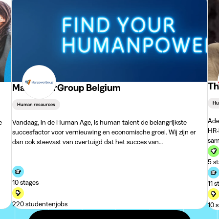
Th
ManpowerGroup Belgium
Hu
Human resources
Ade
e
Vandaag, in de Human Age, is human talent de belangrijkste
HR-
succesfactor voor vernieuwing en economische groei. Wij zijn er
sam
dan ook steevast van overtuigd dat het succes van
130
ManpowerGroup afhangt van de competenties en de knowhow
van onze medewerkers. Dankzij hen maken wij het verschil.
5 s
10 stages
11 s
220 studentenjobs
10 