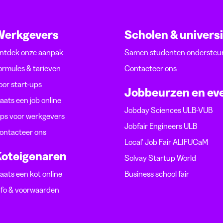
Werkgevers
Scholen & univers
ntdek onze aanpak
Samen studenten ondersteu
ormules & tarieven
Contacteer ons
oor start-ups
Jobbeurzen en ev
laats een job online
Jobday Sciences ULB-VUB
ips voor werkgevers
Jobfair Engineers ULB
ontacteer ons
Local' Job Fair ALIFUCaM
oteigenaren
Solvay Startup World
laats een kot online
Business school fair
nfo & voorwaarden