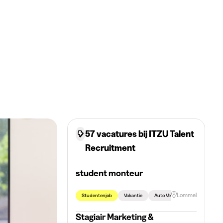
57 vacatures bij ITZU Talent
Recruitment
student monteur
Lommel
Studentenjob
Vakantie
Auto Vereist
Fiets Vereist
Stagiair Marketing &