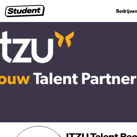
Studentenjobs
Stages
Startersjobs
Bedrijven
ITZU Talent Re