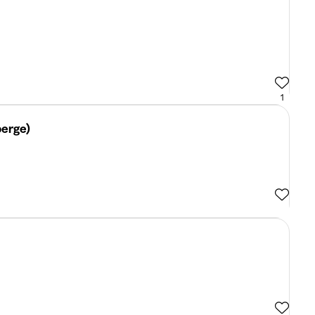
1
berge)