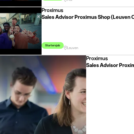
Proximus
Sales Advisor Proximus Shop (Leuven 
Startersjob
Leuven
Proximus
Sales Advisor Prox