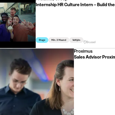
Internship HR Culture Intern – Build t
Stage
Min. 3 Maand
Voltijds
Brussel
Proximus
Sales Advisor Proxi