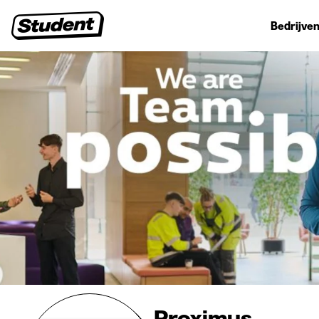
Studentenjobs
Stages
Startersjobs
Bedrijven
Proximus