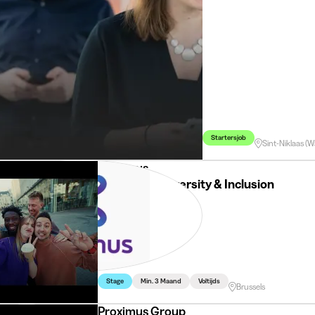
Startersjob
Sint-Niklaas (
Proximus
HR Intern – Diversity & Inclusion
Stage
Min. 3 Maand
Voltijds
Brussels
Proximus Group