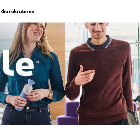
 die rekruteren
Studiekeuze
Koten
News