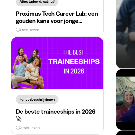
Afgestudeerd, wat nu?
Proximus Tech Career Lab: een
gouden kans voor jonge
technologiestudenten 🚀
1 min. lezen
Functiebeschrijvingen
De beste traineeships in 2026
🚀
2 min. lezen