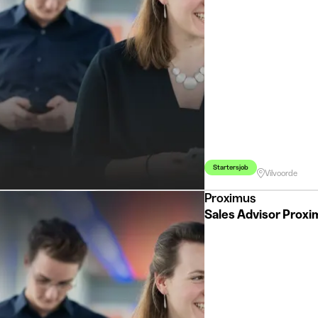
Startersjob
Vilvoorde
Proximus
Sales Advisor Prox