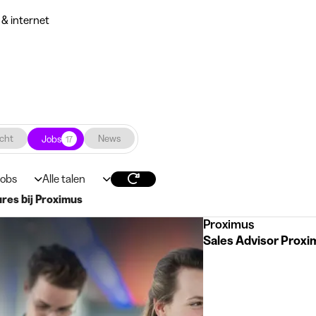
 & internet
cht
News
Jobs
17
jobs
Alle talen
ures bij Proximus
Proximus
Sales Advisor Proxi