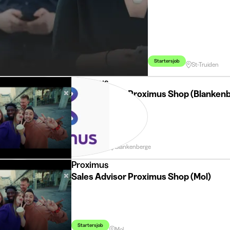
Startersjob
St-Truiden
Proximus
Sales Advisor Proximus Shop (Blanken
Startersjob
Blankenberge
Proximus
Sales Advisor Proximus Shop (Mol)
Startersjob
Mol