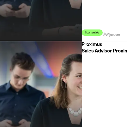
Startersjob
Wijnegem
Proximus
Sales Advisor Proxi