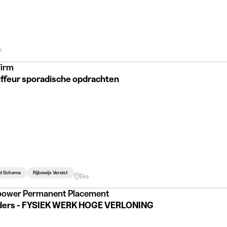
m
Firm
ffeur sporadische opdrachten
el Schema
Rijbewijs Vereist
Eke
ower Permanent Placement
ijders - FYSIEK WERK HOGE VERLONING