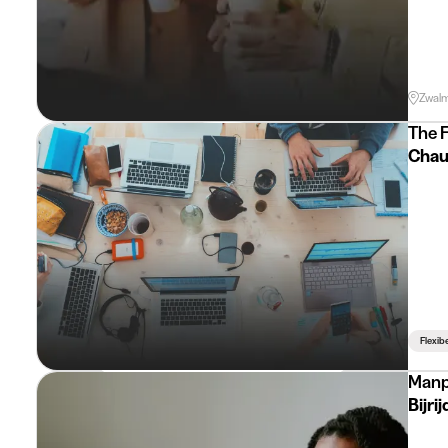
Zwal
The 
Chau
Flexib
Manp
Bijr