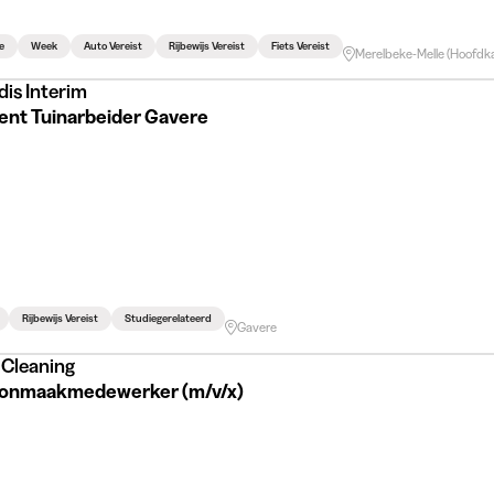
e
Week
Auto Vereist
Rijbewijs Vereist
Fiets Vereist
Merelbeke-Melle (Hoofdk
dis Interim
ent Tuinarbeider Gavere
Rijbewijs Vereist
Studiegerelateerd
Gavere
Cleaning
onmaakmedewerker (m/v/x)