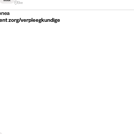
Week
Eke
onea
ent zorg/verpleegkundige