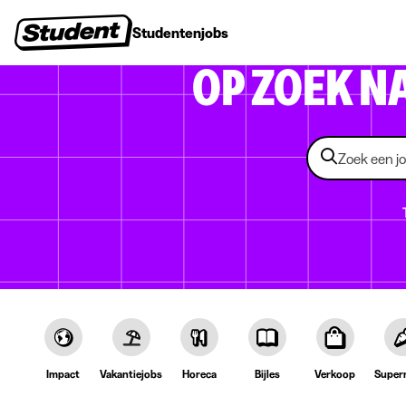
Studentenjobs
Stages
Startersjobs
Bedrijven
OP ZOEK N
Impact
Vakantiejobs
Horeca
Bijles
Verkoop
Super