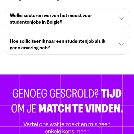
Welke sectoren werven het meest voor
studentenjobs in België?
Hoe solliciteer ik naar een studentenjob als ik
geen ervaring heb?
GENOEG GESCROLD?
TIJD
OM JE
MATCH TE VINDEN.
Vertel ons wat je zoekt en mis geen
enkele kans meer.