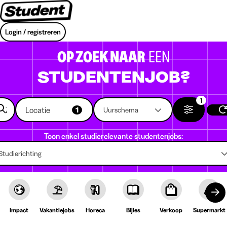
Login / registreren
OP ZOEK NAAR
EEN
STUDENTENJOB?
1
Locatie
1
Uurschema
Toon enkel studierelevante studentenjobs:
Studierichting
Impact
Vakantiejobs
Horeca
Bijles
Verkoop
Supermarkt