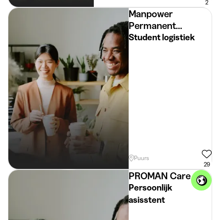
2
Manpower
Permanent
Placement
Student logistiek
Puurs
29
PROMAN Care
Persoonlijk
asisstent