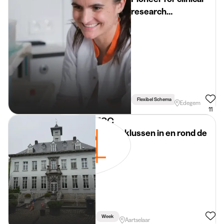
research
(compensation
provided)
Flexibel Schema
Edegem
11
ESC
Allerlei klussen in en rond de
bouw
Week
Aartselaar