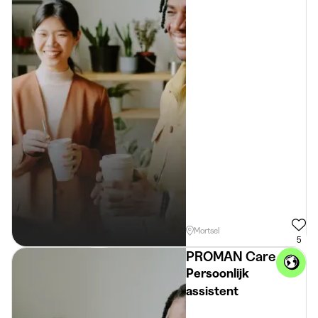
Mortsel
5
PROMAN Care
Persoonlijk
assistent