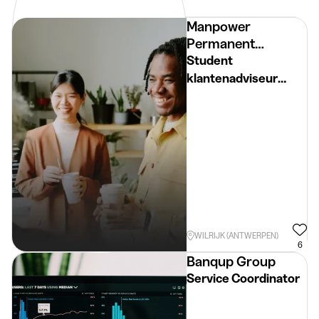
Manpower
Permanent
Placement
Student
klantenadviseur
ZORGSECTOR
WILRIJK (ANTWERPEN)
6
Banqup Group
Service Coordinator