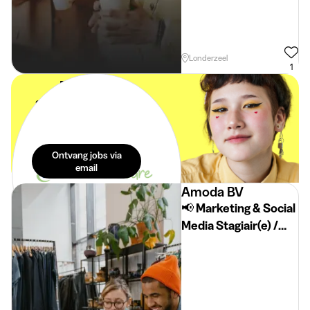
Londerzeel
1
De beste
studentenjobs in
je mailbox. Dat is
pas eenvoudig!
Ontvang jobs via
email
Amoda BV
📢 Marketing & Social
Media Stagiair(e) /
Jobstudent gezocht