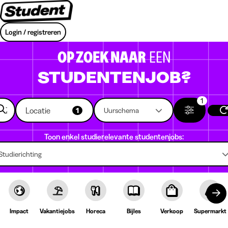
Login / registreren
OP ZOEK NAAR
EEN
STUDENTENJOB?
1
Locatie
1
Uurschema
Toon enkel studierelevante studentenjobs:
Studierichting
Impact
Vakantiejobs
Horeca
Bijles
Verkoop
Supermarkt