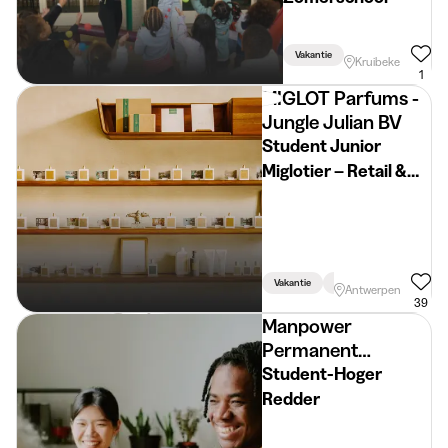
Vakantie
Kruibeke
1
MIGLOT Parfums -
Jungle Julian BV
Student Junior
Miglotier – Retail &
Support ,-
Antwerpen
Vakantie
Week
Weekend
Antwerpen
39
Manpower
Permanent
Placement
Student-Hoger
Redder