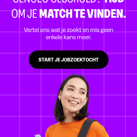
OM JE
MATCH TE VINDEN.
Vertel ons wat je zoekt en mis geen
enkele kans meer.
START JE JOBZOEKTOCHT