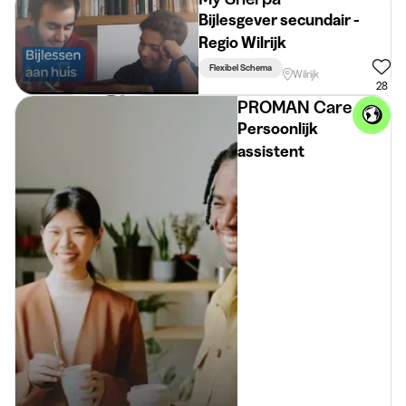
Bijlesgever secundair -
Regio Wilrijk
Flexibel Schema
Wilrijk
28
PROMAN Care
Persoonlijk
assistent