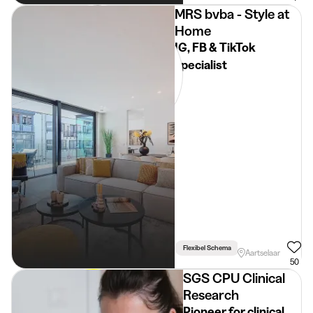
MRS bvba - Style at
Home
IG, FB & TikTok
specialist
Flexibel Schema
Rijbewijs Vereist
Aartselaar
50
SGS CPU Clinical
Research
Pioneer for clinical