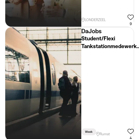
LONDERZEEL
9
DaJobs
Student/Flexi
Tankstationmedewerke
(weekend) – Rumst
Week
Rumst
4