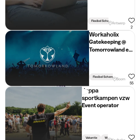
Flexibel Schema
Antwerp
2
Workaholix
Gatekeeping @
Tomorrowland en
Dreamville
Flexibel Schema
Boom
55
Jeppa
sportkampen vzw
Event operator
Vakantie
Week
Weekend
Kruibeke