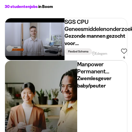
30 studentenjobs
in Boom
SGS CPU
Geneesmiddelenonderzoe
Gezonde mannen gezocht
voor
geneesmiddelenonderzoek
Flexibel Schema
Edegem
(vergoeding voorzien)
4
Manpower
Permanent
Placement
Zwemlesgever
baby/peuter