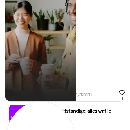
EDEGEM
1
Student-zelfstandige: alles wat je
moet weten
30 apr 2026
3 min
•