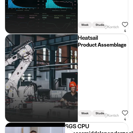
Week
Studiegerelateerd
Kontich
4
Heatsail
Product Assemblage
Week
Studiegerelateerd
Kontich
4
SGS CPU