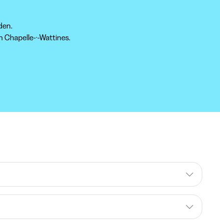
den.
n Chapelle-·-Wattines.