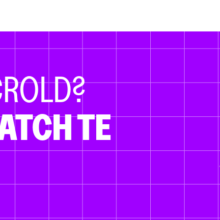
CROLD?
ATCH TE