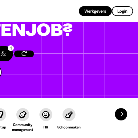
NL
Werkgevers
Login
ENJOB?
1
Community
rtup
HR
Schoonmaken
management