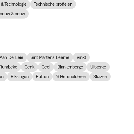
& Technologie
Technische profielen
bouw & bouw
Aan-De-Leie
Sint-Martens-Leerne
Vinkt
Rumbeke
Genk
Geel
Blankenberge
Uitkerke
en
Riksingen
Rutten
'S Herenelderen
Sluizen