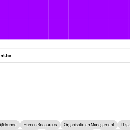
ent.be
ijfskunde
Human Resources
Organisatie en Management
IT (