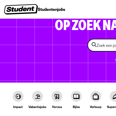
Studentenjobs
Stages
Startersjobs
Bedrijven
OP ZOEK N
Impact
Vakantiejobs
Horeca
Bijles
Verkoop
Super