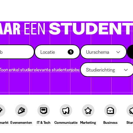
 die rekruteren
Studiekeuze
Koten
News
AAR
EEN
STUDENT
Locatie
Uurschema
1
Toon enkel studierelevante studentenjobs:
Studierichting
markt
Evenementen
IT & Tech
Communicatie
Marketing
Business
Sta