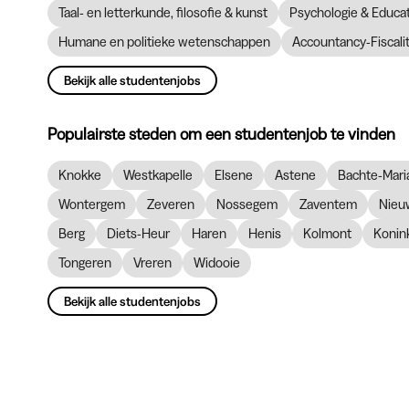
Taal- en letterkunde, filosofie & kunst
Psychologie & Educ
Humane en politieke wetenschappen
Accountancy-Fiscalit
Bekijk alle studentenjobs
Populairste steden om een studentenjob te vinden
Knokke
Westkapelle
Elsene
Astene
Bachte-Mari
Wontergem
Zeveren
Nossegem
Zaventem
Nieu
Berg
Diets-Heur
Haren
Henis
Kolmont
Konin
Tongeren
Vreren
Widooie
Bekijk alle studentenjobs