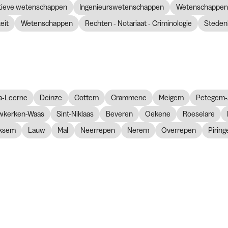
atieve wetenschappen
Ingenieurswetenschappen
Wetenschappen 
eit
Wetenschappen
Rechten - Notariaat - Criminologie
Steden
a-Leerne
Deinze
Gottem
Grammene
Meigem
Petegem-
wkerken-Waas
Sint-Niklaas
Beveren
Oekene
Roeselare
ksem
Lauw
Mal
Neerrepen
Nerem
Overrepen
Piring