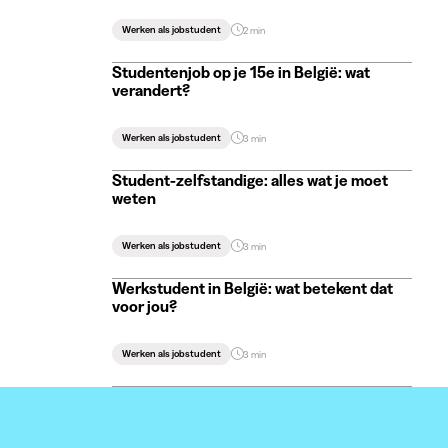
Werken als jobstudent
2 min
Studentenjob op je 15e in België: wat
verandert?
Werken als jobstudent
3 min
Student-zelfstandige: alles wat je moet
weten
Werken als jobstudent
3 min
Werkstudent in België: wat betekent dat
voor jou?
Werken als jobstudent
3 min