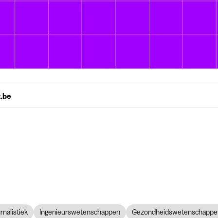
t.be
nalistiek
Ingenieurswetenschappen
Gezondheidswetenschappe