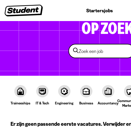
Studentenjobs
Stages
Startersjobs
Bedrijven
OP ZOE
Communi
Traineeships
IT & Tech
Engineering
Business
Accountancy
Marke
Er zijn geen passende eerste vacatures. Verwijder e