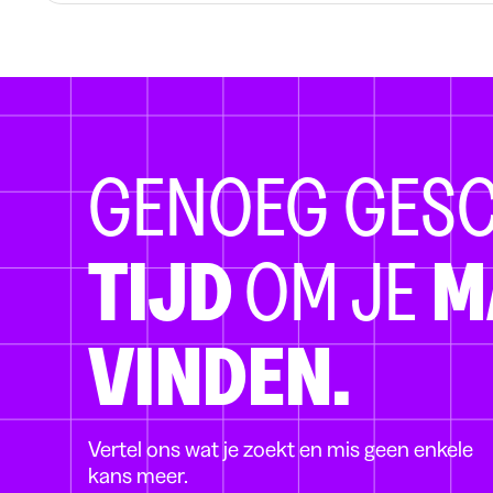
GENOEG GES
TIJD
OM JE
M
VINDEN.
Vertel ons wat je zoekt en mis geen enkele
kans meer.