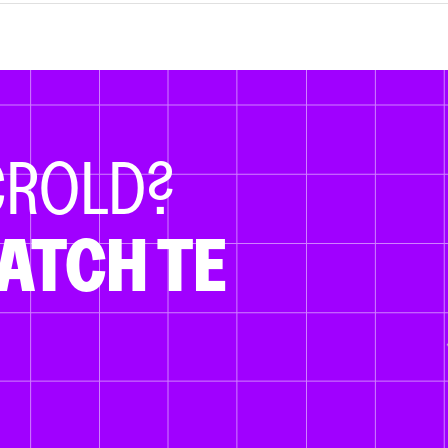
CROLD?
ATCH TE