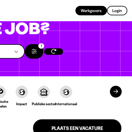
NL
Werkgevers
Login
 JOB?
1
ische
Impact
Publieke sector
Internationaal
ielen
PLAATS EEN VACATURE