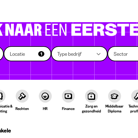
 die rekruteren
Studiekeuze
Koten
News
K NAAR
EEN
EERSTE
Locatie
Type bedrijf
Sector
1
catie &
Zorg en
Middelbaar
Techn
Rechten
HR
Finance
ting
gezondheid
Diploma
prof
nkele