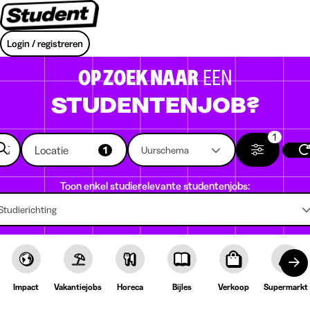
Login / registreren
OP ZOEK NAAR
EEN
STUDENTENJOB?
1
Locatie
1
Uurschema
Toon enkel studierelevante studentenjobs:
Studierichting
Impact
Vakantiejobs
Horeca
Bijles
Verkoop
Supermarkt