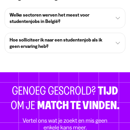
Welke sectoren werven het meest voor
studentenjobs in België?
Hoe solliciteer ik naar een studentenjob als ik
geen ervaring heb?
GENOEG GESCROLD?
TIJD
OM JE
MATCH TE VINDEN.
Vertel ons wat je zoekt en mis geen
enkele kans meer.