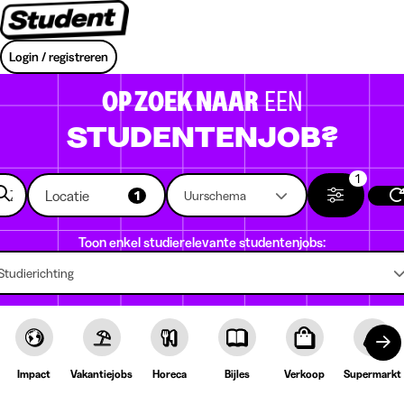
Login / registreren
OP ZOEK NAAR
EEN
STUDENTENJOB?
1
Locatie
1
Uurschema
Toon enkel studierelevante studentenjobs:
Studierichting
Impact
Vakantiejobs
Horeca
Bijles
Verkoop
Supermarkt