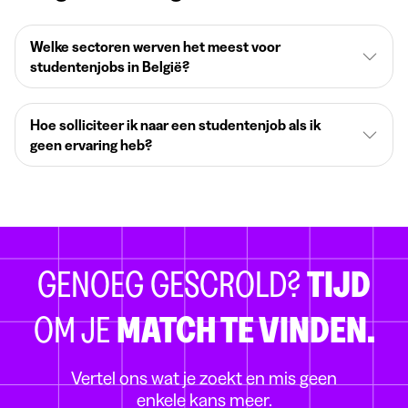
Welke sectoren werven het meest voor
studentenjobs in België?
Hoe solliciteer ik naar een studentenjob als ik
geen ervaring heb?
GENOEG GESCROLD?
TIJD
OM JE
MATCH TE VINDEN.
Vertel ons wat je zoekt en mis geen
enkele kans meer.