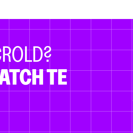
CROLD?
ATCH TE