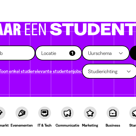
 die rekruteren
Studiekeuze
Koten
News
AAR
EEN
STUDENT
Locatie
Uurschema
1
Toon enkel studierelevante studentenjobs:
Studierichting
markt
Evenementen
IT & Tech
Communicatie
Marketing
Business
Sta