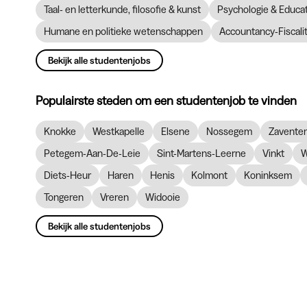
Taal- en letterkunde, filosofie & kunst
Psychologie & Educ
Humane en politieke wetenschappen
Accountancy-Fiscalit
Bekijk alle studentenjobs
Populairste steden om een studentenjob te vinden
Knokke
Westkapelle
Elsene
Nossegem
Zavente
Petegem-Aan-De-Leie
Sint-Martens-Leerne
Vinkt
W
Diets-Heur
Haren
Henis
Kolmont
Koninksem
Tongeren
Vreren
Widooie
Bekijk alle studentenjobs