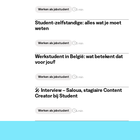
Werken als jobstudent
3 min
Student-zelfstandige: alles wat je moet
weten
Werken als jobstudent
3 min
Werkstudent in België: wat betekent dat
voor jou?
Werken als jobstudent
3 min
🎤 Interview – Saloua, stagiaire Content
Creator bij Student
Werken als jobstudent
4 min