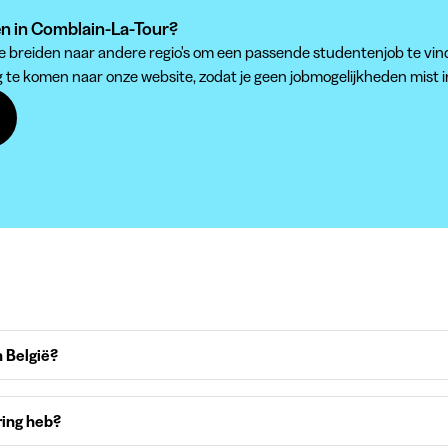
den in Comblain-La-Tour?
 te breiden naar andere regio's om een passende studentenjob te vin
g te komen naar onze website, zodat je geen jobmogelijkheden mist 
 België?
ring heb?