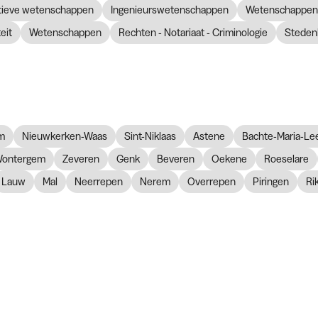
atieve wetenschappen
Ingenieurswetenschappen
Wetenschappen 
eit
Wetenschappen
Rechten - Notariaat - Criminologie
Steden
m
Nieuwkerken-Waas
Sint-Niklaas
Astene
Bachte-Maria-Le
ontergem
Zeveren
Genk
Beveren
Oekene
Roeselare
Lauw
Mal
Neerrepen
Nerem
Overrepen
Piringen
Ri