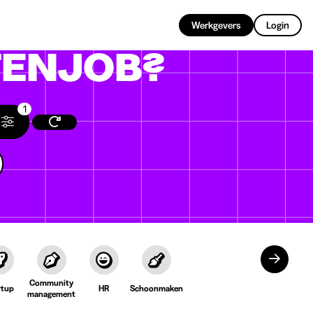
NL
Werkgevers
Login
ENJOB?
1
Community
rtup
HR
Schoonmaken
management