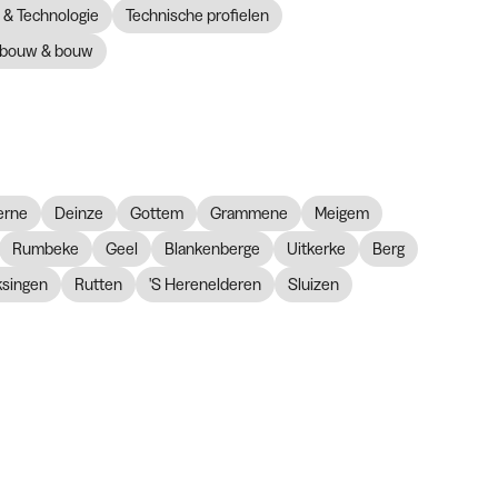
& Technologie
Technische profielen
bouw & bouw
erne
Deinze
Gottem
Grammene
Meigem
Rumbeke
Geel
Blankenberge
Uitkerke
Berg
ksingen
Rutten
'S Herenelderen
Sluizen