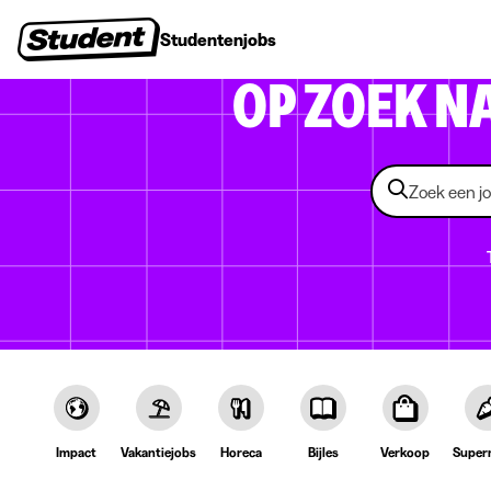
Studentenjobs
Stages
Startersjobs
Bedrijven
OP ZOEK N
Impact
Vakantiejobs
Horeca
Bijles
Verkoop
Super