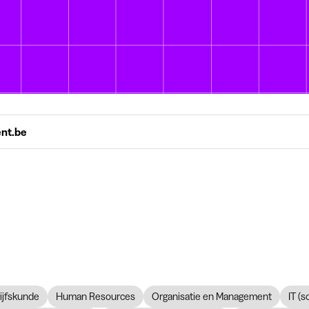
ent.be
ijfskunde
Human Resources
Organisatie en Management
IT (