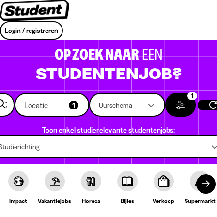
Login / registreren
OP ZOEK NAAR
EEN
STUDENTENJOB?
1
Locatie
1
Uurschema
Toon enkel studierelevante studentenjobs:
Studierichting
Impact
Vakantiejobs
Horeca
Bijles
Verkoop
Supermarkt