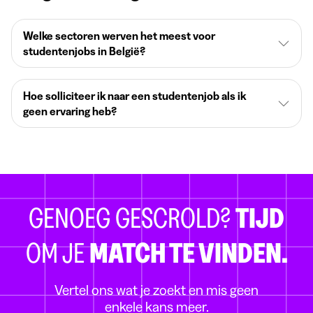
Welke sectoren werven het meest voor
studentenjobs in België?
Hoe solliciteer ik naar een studentenjob als ik
geen ervaring heb?
GENOEG GESCROLD?
TIJD
OM JE
MATCH TE VINDEN.
Vertel ons wat je zoekt en mis geen
enkele kans meer.