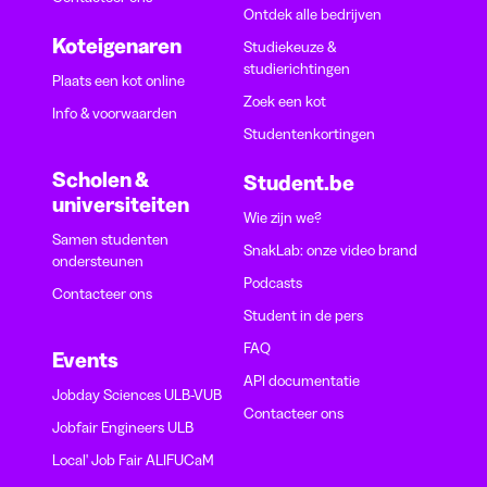
Ontdek alle bedrijven
Koteigenaren
Studiekeuze &
studierichtingen
Plaats een kot online
Zoek een kot
Info & voorwaarden
Studentenkortingen
Scholen &
Student.be
universiteiten
Wie zijn we?
Samen studenten
SnakLab: onze video brand
ondersteunen
Podcasts
Contacteer ons
Student in de pers
FAQ
Events
API documentatie
Jobday Sciences ULB-VUB
Contacteer ons
Jobfair Engineers ULB
Local' Job Fair ALIFUCaM