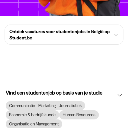
Ontdek vacatures voor studentenjobs in België op
Student.be
Vind een studentenjob op basis van je studie
Communicatie - Marketing - Journalistiek
Economie & bedrijfskunde
Human Resources
Organisatie en Management