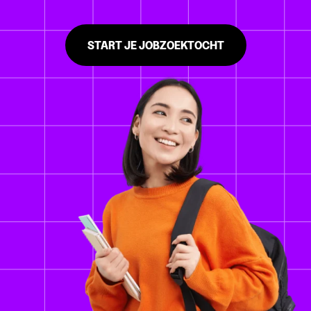
START JE JOBZOEKTOCHT