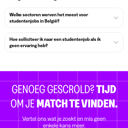
Welke sectoren werven het meest voor
studentenjobs in België?
Hoe solliciteer ik naar een studentenjob als ik
geen ervaring heb?
GENOEG GESCROLD?
TIJD
OM JE
MATCH TE VINDEN.
Vertel ons wat je zoekt en mis geen
enkele kans meer.