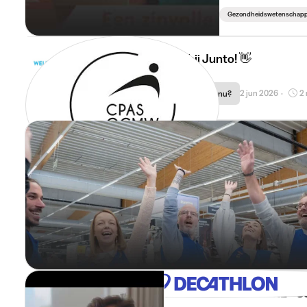
Gezondheidswetenschap
Welkom bij Junto! 👋
2 jun 2026
2
Afgestudeerd, wat nu?
•
Grant Thornton
Junior Tax Advisor - NL - 