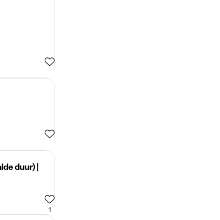
de duur) |
1