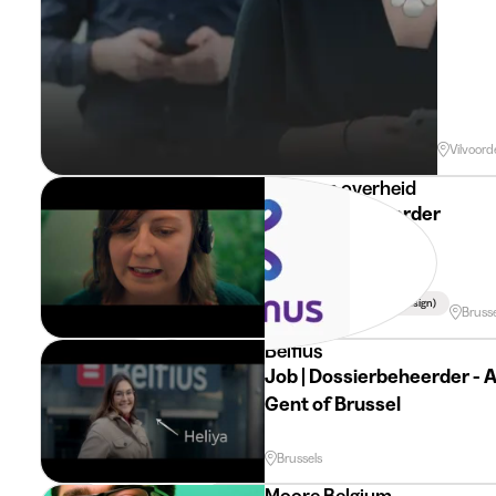
Vilvoord
Vlaamse overheid
Toegangsbeheerder
IT (software, Hardware & Design)
Brusse
Belfius
Job | Dossierbeheerder - A
Gent of Brussel
Brussels
Moore Belgium