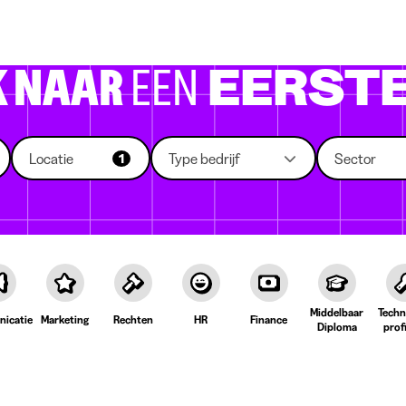
 die rekruteren
Studiekeuze
Koten
News
K NAAR
EEN
EERSTE
Locatie
Type bedrijf
Sector
1
Middelbaar
Techn
icatie
Marketing
Rechten
HR
Finance
Diploma
prof