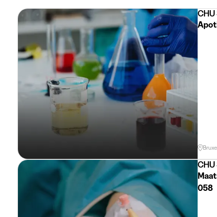
CHU S
Apot
Bruxe
CHU S
Maatsc
058