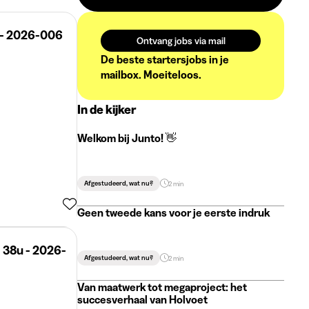
 - 2026-006
Ontvang jobs via mail
De beste startersjobs in je
mailbox. Moeiteloos.
In de kijker
Welkom bij Junto! 👋
Afgestudeerd, wat nu?
2 min
Geen tweede kans voor je eerste indruk
Afgestudeerd, wat nu?
2 min
Van maatwerk tot megaproject: het
succesverhaal van Holvoet