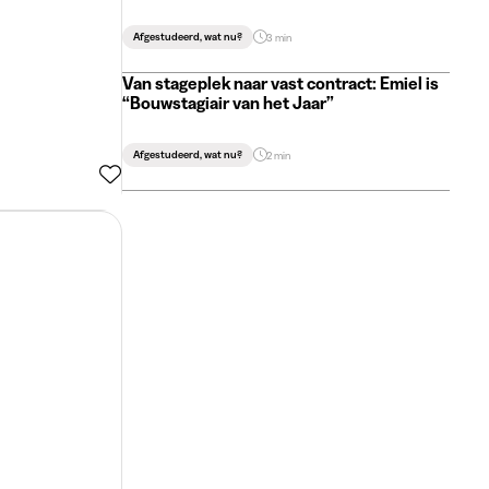
Afgestudeerd, wat nu?
3 min
Van stageplek naar vast contract: Emiel is
“Bouwstagiair van het Jaar”
Afgestudeerd, wat nu?
2 min