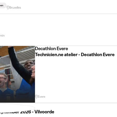
pen
Bruxelles
 min
Decathlon Evere
Technicien.ne atelier - Decathlon Evere
Evere
September 2026 - Vilvoorde