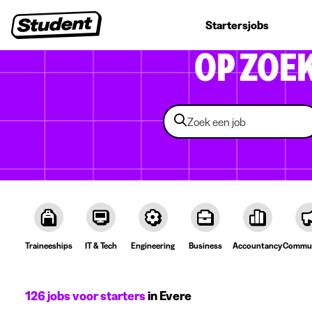
Studentenjobs
Stages
Startersjobs
Bedrijven
OP ZOE
Traineeships
IT & Tech
Engineering
Business
Accountancy
Commun
126 jobs voor starters
in Evere