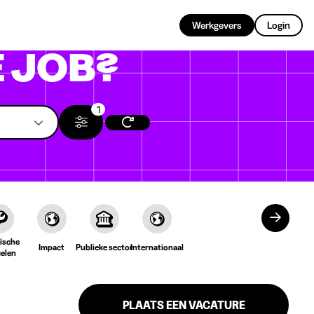
NL
Werkgevers
Login
 JOB?
1
ische
Impact
Publieke sector
Internationaal
ielen
PLAATS EEN VACATURE