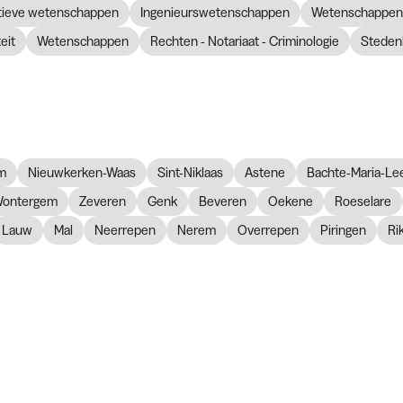
atieve wetenschappen
Ingenieurswetenschappen
Wetenschappen 
eit
Wetenschappen
Rechten - Notariaat - Criminologie
Steden
m
Nieuwkerken-Waas
Sint-Niklaas
Astene
Bachte-Maria-Le
ontergem
Zeveren
Genk
Beveren
Oekene
Roeselare
Lauw
Mal
Neerrepen
Nerem
Overrepen
Piringen
Ri