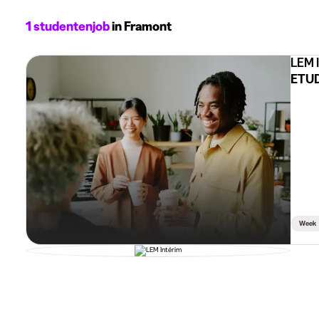
1 studentenjob
in Framont
LEM 
ETUD
Week