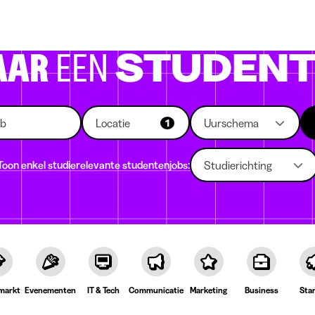
 die rekruteren
Studiekeuze
Koten
News
AAR
EEN
STUDENT
Locatie
Uurschema
1
Toon enkel studierelevante studentenjobs:
Studierichting
markt
Evenementen
IT & Tech
Communicatie
Marketing
Business
Sta