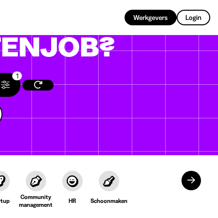
NL
Werkgevers
Login
ENJOB?
1
Community
rtup
HR
Schoonmaken
management