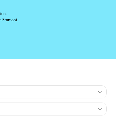
den.
in Framont.