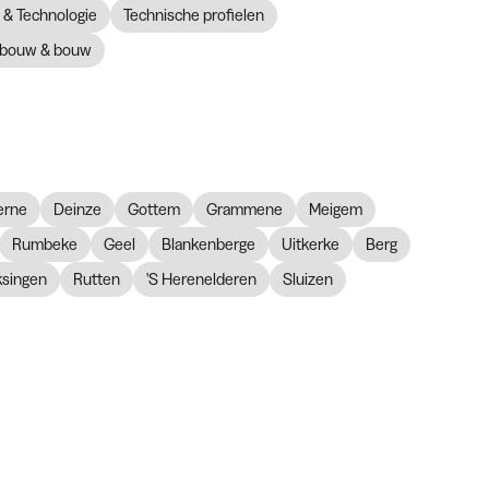
& Technologie
Technische profielen
bouw & bouw
erne
Deinze
Gottem
Grammene
Meigem
Rumbeke
Geel
Blankenberge
Uitkerke
Berg
ksingen
Rutten
'S Herenelderen
Sluizen