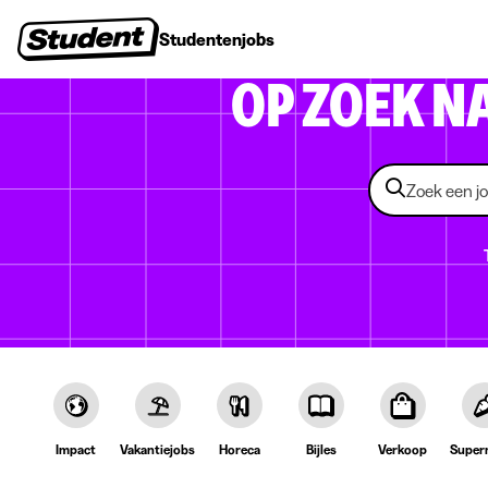
Studentenjobs
Stages
Startersjobs
Bedrijven
OP ZOEK N
Impact
Vakantiejobs
Horeca
Bijles
Verkoop
Super