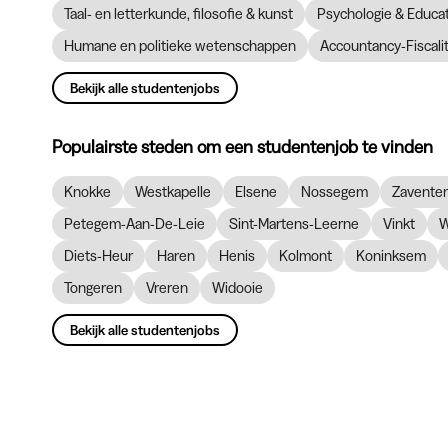
Taal- en letterkunde, filosofie & kunst
Psychologie & Educ
Humane en politieke wetenschappen
Accountancy-Fiscalit
Bekijk alle studentenjobs
Populairste steden om een studentenjob te vinden
Knokke
Westkapelle
Elsene
Nossegem
Zavente
Petegem-Aan-De-Leie
Sint-Martens-Leerne
Vinkt
W
Diets-Heur
Haren
Henis
Kolmont
Koninksem
Tongeren
Vreren
Widooie
Bekijk alle studentenjobs