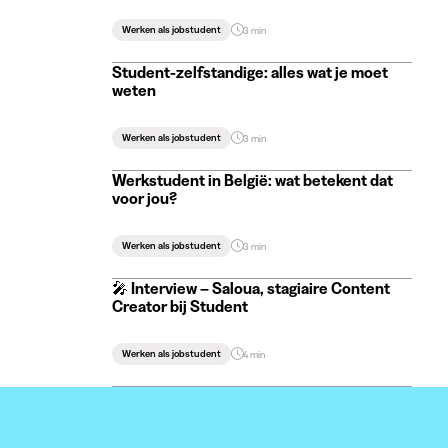
Werken als jobstudent
3 min
Student-zelfstandige: alles wat je moet
weten
Werken als jobstudent
3 min
Werkstudent in België: wat betekent dat
voor jou?
Werken als jobstudent
3 min
🎤 Interview – Saloua, stagiaire Content
Creator bij Student
Werken als jobstudent
4 min