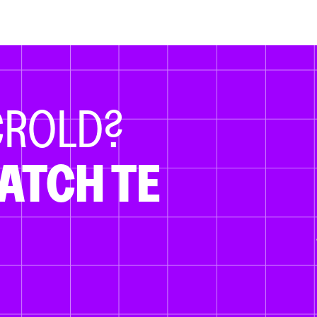
CROLD?
ATCH TE