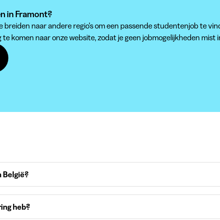
en in Framont?
 te breiden naar andere regio's om een passende studentenjob te vin
g te komen naar onze website, zodat je geen jobmogelijkheden mist 
 België?
ring heb?