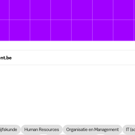
ent.be
ijfskunde
Human Resources
Organisatie en Management
IT (