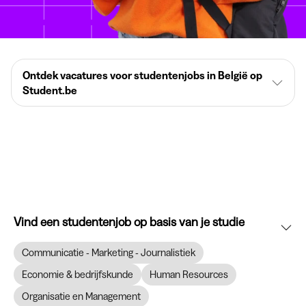
Ontdek vacatures voor studentenjobs in België op
Student.be
Vind een studentenjob op basis van je studie
Communicatie - Marketing - Journalistiek
Economie & bedrijfskunde
Human Resources
Organisatie en Management