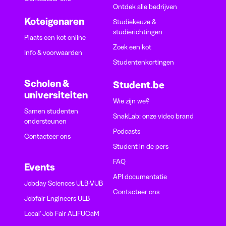
Ontdek alle bedrijven
Koteigenaren
Studiekeuze &
studierichtingen
Plaats een kot online
Zoek een kot
Info & voorwaarden
Studentenkortingen
Scholen &
Student.be
universiteiten
Wie zijn we?
Samen studenten
SnakLab: onze video brand
ondersteunen
Podcasts
Contacteer ons
Student in de pers
FAQ
Events
API documentatie
Jobday Sciences ULB-VUB
Contacteer ons
Jobfair Engineers ULB
Local' Job Fair ALIFUCaM