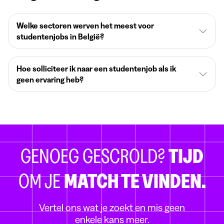
Welke sectoren werven het meest voor
studentenjobs in België?
Hoe solliciteer ik naar een studentenjob als ik
geen ervaring heb?
GENOEG GESCROLD?
TIJD
OM JE
MATCH TE VINDEN.
Vertel ons wat je zoekt en mis geen
enkele kans meer.