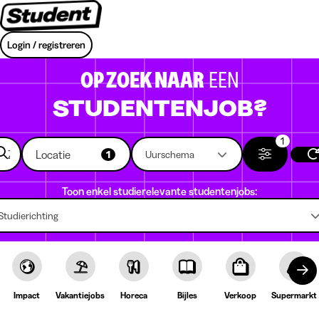
Login / registreren
OP ZOEK NAAR
EEN
STUDENTENJOB?
1
Locatie
1
Uurschema
Toon enkel studierelevante studentenjobs:
Studierichting
Impact
Vakantiejobs
Horeca
Bijles
Verkoop
Supermarkt