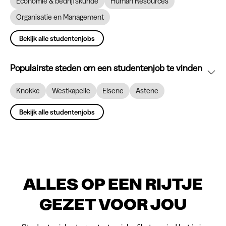
Economie & bedrijfskunde
Human Resources
Organisatie en Management
Bekijk alle studentenjobs
Populairste steden om een studentenjob te vinden
Knokke
Westkapelle
Elsene
Astene
Bekijk alle studentenjobs
ALLES OP EEN RIJTJE
GEZET VOOR JOU