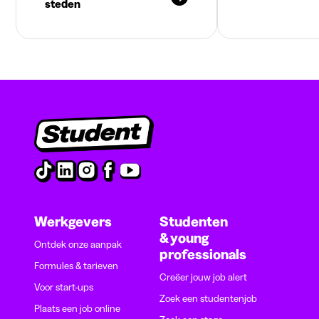
steden
Werkgevers
Studenten
& young
Ontdek onze aanpak
professionals
Formules & tarieven
Creëer jouw job alert
Voor start-ups
Zoek een studentenjob
Plaats een job online