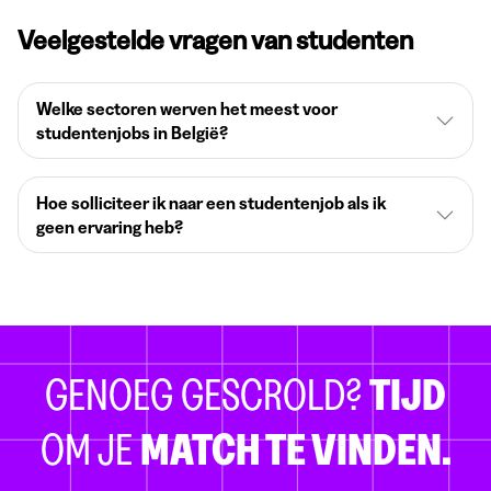
Veelgestelde vragen van studenten
Welke sectoren werven het meest voor
studentenjobs in België?
Hoe solliciteer ik naar een studentenjob als ik
geen ervaring heb?
GENOEG GESCROLD?
TIJD
OM JE
MATCH TE VINDEN.