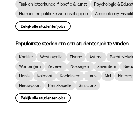
Taal- en letterkunde, filosofie & kunst
Psychologie & Educ
Humane en politieke wetenschappen
Accountancy-Fiscalit
Bekijk alle studentenjobs
Populairste steden om een studentenjob te vinden
Knokke
Westkapelle
Elsene
Astene
Bachte-Mari
Wontergem
Zeveren
Nossegem
Zaventem
Nieu
Henis
Kolmont
Koninksem
Lauw
Mal
Neerre
Nieuwpoort
Ramskapelle
Sint-Joris
Bekijk alle studentenjobs