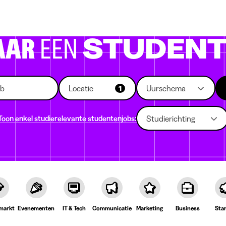
 die rekruteren
Studiekeuze
Koten
News
AAR
EEN
STUDENT
Locatie
Uurschema
1
Toon enkel studierelevante studentenjobs:
Studierichting
markt
Evenementen
IT & Tech
Communicatie
Marketing
Business
Sta