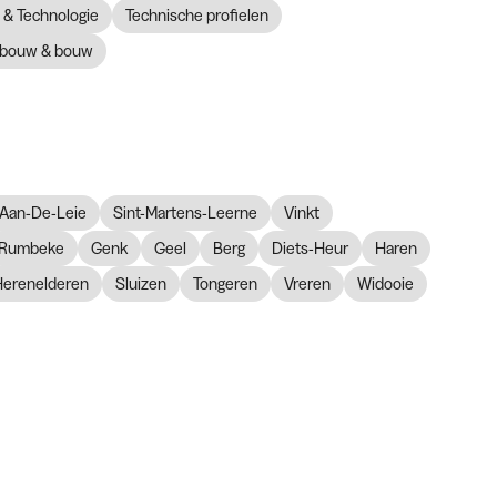
& Technologie
Technische profielen
bouw & bouw
Aan-De-Leie
Sint-Martens-Leerne
Vinkt
Rumbeke
Genk
Geel
Berg
Diets-Heur
Haren
Herenelderen
Sluizen
Tongeren
Vreren
Widooie