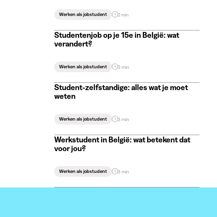
Werken als jobstudent
2 min
Studentenjob op je 15e in België: wat
verandert?
Werken als jobstudent
3 min
Student-zelfstandige: alles wat je moet
weten
Werken als jobstudent
3 min
Werkstudent in België: wat betekent dat
voor jou?
Werken als jobstudent
3 min