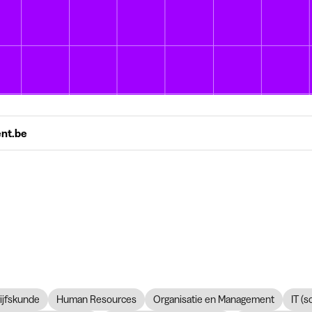
ent.be
ijfskunde
Human Resources
Organisatie en Management
IT (