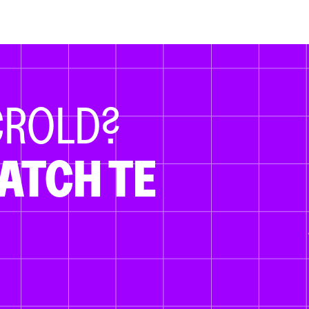
CROLD?
ATCH TE