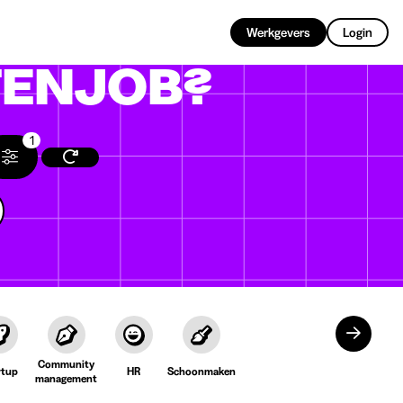
NL
Werkgevers
Login
ENJOB?
1
Community
rtup
HR
Schoonmaken
management