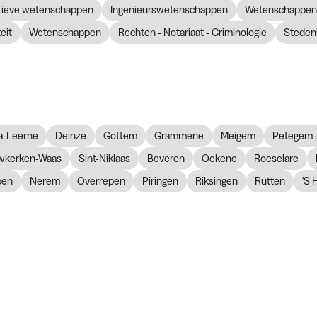
atieve wetenschappen
Ingenieurswetenschappen
Wetenschappen 
eit
Wetenschappen
Rechten - Notariaat - Criminologie
Steden
a-Leerne
Deinze
Gottem
Grammene
Meigem
Petegem-
wkerken-Waas
Sint-Niklaas
Beveren
Oekene
Roeselare
pen
Nerem
Overrepen
Piringen
Riksingen
Rutten
'S 