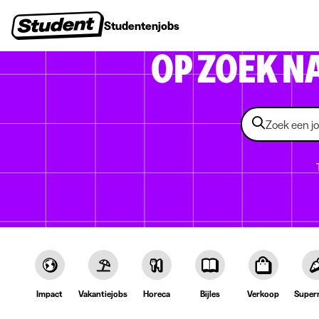
Studentenjobs
Stages
Startersjobs
Bedrijven
OP ZOEK N
Impact
Vakantiejobs
Horeca
Bijles
Verkoop
Super