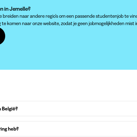
en in Jemelle?
 te breiden naar andere regio's om een passende studentenjob te vin
g te komen naar onze website, zodat je geen jobmogelijkheden mist i
 België?
ring heb?