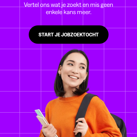
Vertel ons wat je zoekt en mis geen
enkele kans meer.
START JE JOBZOEKTOCHT