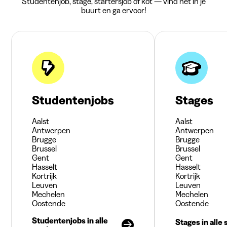
Studentenjob, stage, startersjob of kot — vind het in je
buurt en ga ervoor!
Studentenjobs
Stages
Aalst
Aalst
Antwerpen
Antwerpen
Brugge
Brugge
Brussel
Brussel
Gent
Gent
Hasselt
Hasselt
Kortrijk
Kortrijk
Leuven
Leuven
Mechelen
Mechelen
Oostende
Oostende
Studentenjobs in alle
Stages in alle