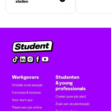
steden
Werkgevers
Studenten
& young
Ontdek onze aanpak
professionals
Formules & tarieven
Creëer jouw job alert
Voor start-ups
Zoek een studentenjob
Plaats een job online