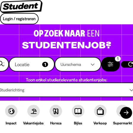
Login / registreren
OP ZOEK NAAR
EEN
STUDENTENJOB?
1
Locatie
1
Uurschema
Toon enkel studierelevante studentenjobs:
Studierichting
Impact
Vakantiejobs
Horeca
Bijles
Verkoop
Supermarkt