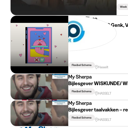
Week
Mise en Place
Studentenjob KRC Genk, V
Flexibel Schema
Hasselt
My Sherpa
Bijlesgever WISKUNDE/ W
Flexibel Schema
HASSELT
My Sherpa
Bijlesgever taalvakken – r
Flexibel Schema
HASSELT