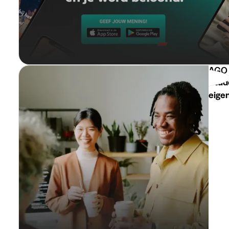
AGO 
Stud
eigen