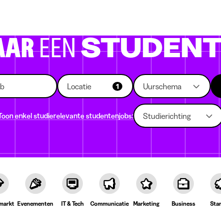
 die rekruteren
Studiekeuze
Koten
News
AAR
EEN
STUDENT
Locatie
Uurschema
1
Toon enkel studierelevante studentenjobs:
Studierichting
markt
Evenementen
IT & Tech
Communicatie
Marketing
Business
Sta