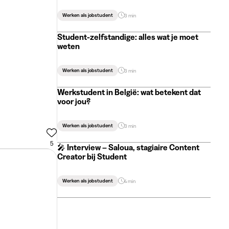
Werken als jobstudent
3 min
Student-zelfstandige: alles wat je moet
weten
Werken als jobstudent
3 min
Werkstudent in België: wat betekent dat
voor jou?
Werken als jobstudent
3 min
5
🎤 Interview – Saloua, stagiaire Content
Creator bij Student
Werken als jobstudent
4 min