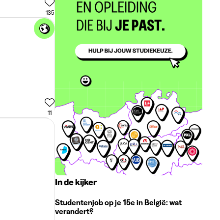
135
11
In de kijker
Studentenjob op je 15e in België: wat
verandert?