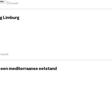
hema
Hasselt
ng Limburg
Hasselt
 een mediterraanse eetstand