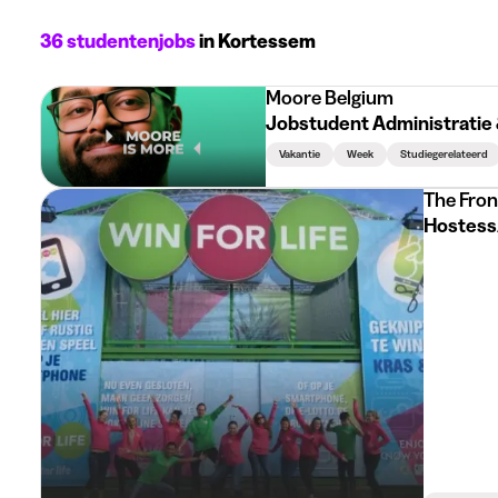
36 studentenjobs
in Kortessem
Moore Belgium
Jobstudent Administratie
Vakantie
Week
Studiegerelateerd
The Fro
Hostess/