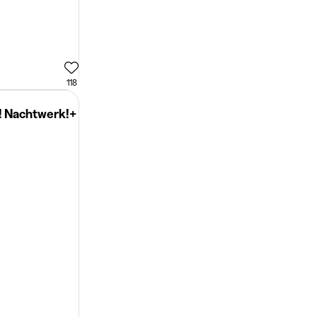
118
t! Nachtwerk!+