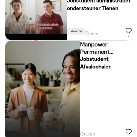
Jobstudent administratief
ondersteuner Tienen
Vakantie
Tienen
1
Manpower
Permanent
Placement
Jobstudent
Afvalophaler
TIENEN