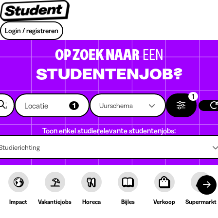
Login / registreren
OP ZOEK NAAR
EEN
STUDENTENJOB?
1
Locatie
1
Uurschema
Toon enkel studierelevante studentenjobs:
Studierichting
Impact
Vakantiejobs
Horeca
Bijles
Verkoop
Supermarkt