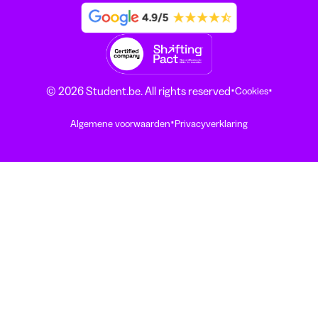
·
·
© 2026 Student.be. All rights reserved
Cookies
·
Algemene voorwaarden
Privacyverklaring