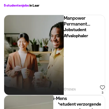
5 studentenjobs
in Laar
Manpower
Permanent
Placement
Jobstudent
Afvalophaler
TIENEN
3
i-Mens
Jobstudent verzorgende