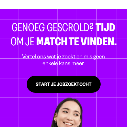
GENOEG GESCROLD?
TIJD
OM JE
MATCH TE VINDEN.
Vertel ons wat je zoekt en mis geen
enkele kans meer.
START JE JOBZOEKTOCHT