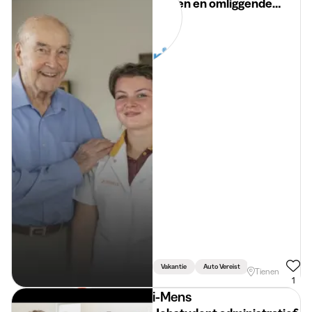
Tienen en omliggende
gemeenten
Vakantie
Auto Vereist
Tienen
1
i-Mens