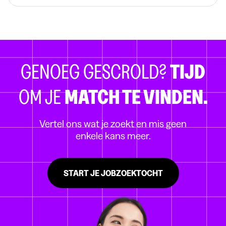
GENOEG GESCROLD?
TIJD
OM JE
MATCH TE VINDEN.
Vertel ons wat je zoekt en mis geen
enkele kans meer.
START JE JOBZOEKTOCHT