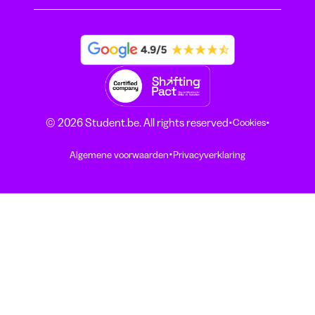
·
·
© 2026 Student.be. All rights reserved
Cookies
·
Algemene voorwaarden
Privacyverklaring