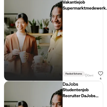
Vakantiejob
Supermarktmedewerk
(+18 jaar) - Regio Gent
Flexibel Schema
Gent
4
DaJobs
Studentenjob
Recruiter DaJobs
Gent