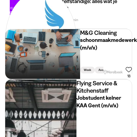
Student-zelfstandige: alles wat je
moet weten
30 apr 2026
3 min
•
M&G Cleaning
schoonmaakmedewerk
(m/v/x)
Week
Avond
Merelbeek
18
Flying Service &
Kitchenstaff
Jobstudent kelner
KAA Gent (m/v/x)