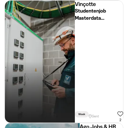
Vinçotte
Studentenjob
Masterdata
Elektriciteit
Week
Gent
2
Ago Jobs & HR