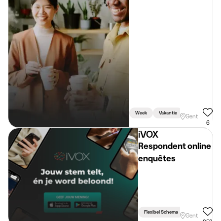
Week
Vakantie
Gent
6
iVOX
Respondent online
enquêtes
Flexibel Schema
Gent