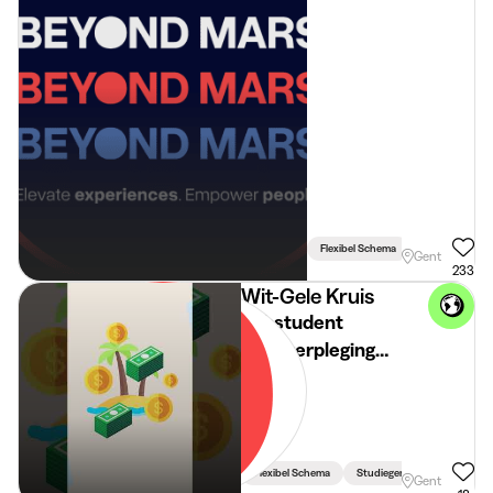
(GENT)
Flexibel Schema
Gent
233
Wit-Gele Kruis
Jobstudent
thuisverpleging
Oost-Vlaanderen
Flexibel Schema
Studiegerelateerd
Gent