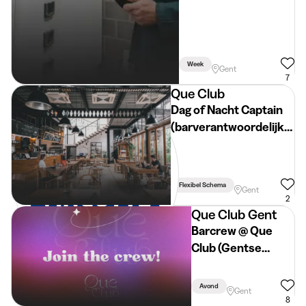
Week
Gent
7
Que Club
Dag of Nacht Captain
(barverantwoordelijke)
Que Club
Flexibel Schema
Gent
2
Que Club Gent
Barcrew @ Que
Club (Gentse
Feesten)
Avond
Gent
8