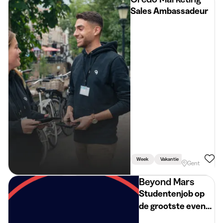
Sales Ambassadeur
Week
Vakantie
Weekend
Gent
Beyond Mars
Studentenjob op
de grootste events
bij Beyond Mars