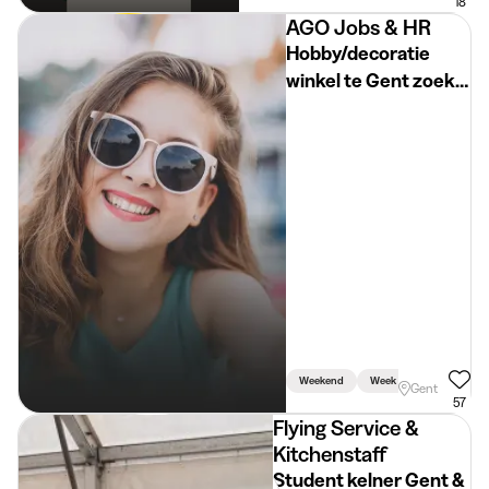
18
AGO Jobs & HR
Hobby/decoratie
winkel te Gent zoekt
+18 student verkoop
week/zaterdag
Weekend
Week
Vakantie
Gent
57
Flying Service &
Kitchenstaff
Student kelner Gent &