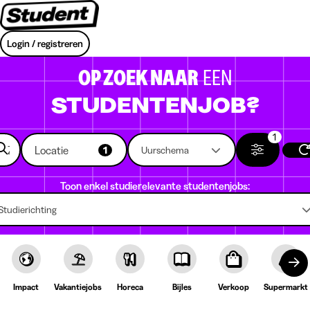
Login / registreren
OP ZOEK NAAR
EEN
STUDENTENJOB?
1
Locatie
1
Uurschema
Toon enkel studierelevante studentenjobs:
Studierichting
Impact
Vakantiejobs
Horeca
Bijles
Verkoop
Supermarkt