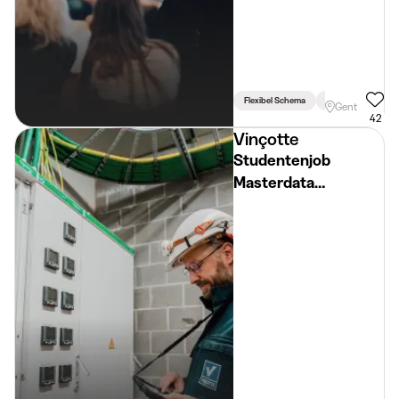
Flexibel Schema
Studiegerelateerd
Gent
42
Vinçotte
Studentenjob
Masterdata
Elektriciteit