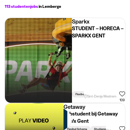
113 studentenjobs
in Lemberge
Sparkx
STUDENT – HORECA –
SPARKX GENT
Flexibel Schema
Sint-Denijs Westrem
109
Getaway
Jobstudent bij Getaway
m/v/x Gent
Flexibel Schema
Studiegerelateerd