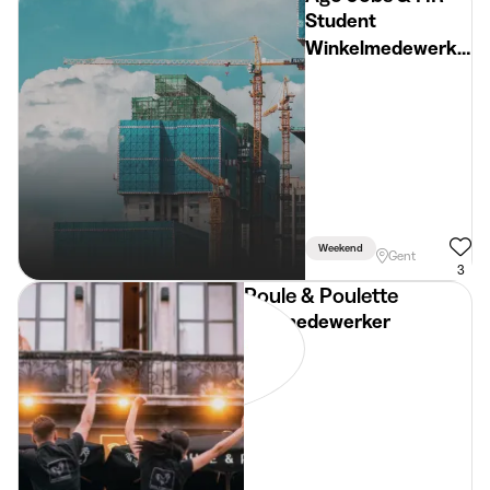
Student
Winkelmedewerker
Verf & Interieur
(Zaterdag +
Weekdag)
Weekend
Gent
3
Poule & Poulette
Zaalmedewerker