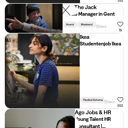
353
Plug The Jack
Studio Manager in Gent
Avond
Weekend
Gent
19
Ikea
Studentenjob Ikea
Flexibel Schema
Gent
653
Ago Jobs & HR
Young Talent HR
Consultant |