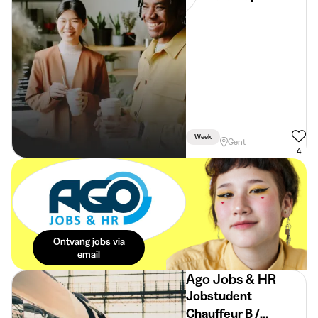
Studentenjob met
vaste aanwerving
vanaf september
Week
Gent
4
De beste
studentenjobs in
je mailbox. Dat is
pas eenvoudig!
Ontvang jobs via
email
Ago Jobs & HR
Jobstudent
Chauffeur B /