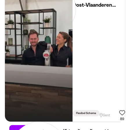
Oost-Vlaanderen
(m/v/x)
Flexibel Schema
Gent
89