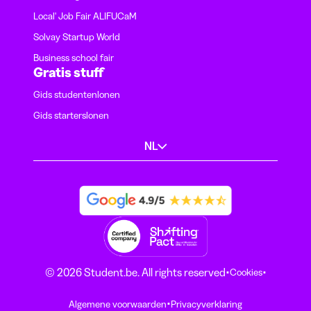
Local' Job Fair ALIFUCaM
Solvay Startup World
Business school fair
Gratis stuff
Gids studentenlonen
Gids starterslonen
NL
·
·
© 2026 Student.be. All rights reserved
Cookies
·
Algemene voorwaarden
Privacyverklaring