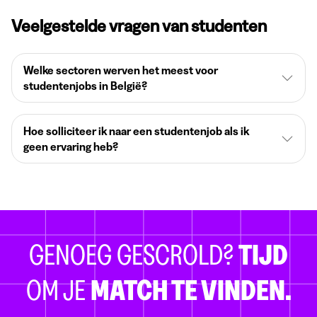
Veelgestelde vragen van studenten
Welke sectoren werven het meest voor
studentenjobs in België?
Hoe solliciteer ik naar een studentenjob als ik
geen ervaring heb?
GENOEG GESCROLD?
TIJD
OM JE
MATCH TE VINDEN.