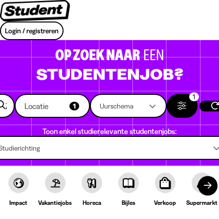
Login / registreren
OP ZOEK NAAR
EEN
STUDENTENJOB?
1
Locatie
1
Uurschema
Toon enkel studierelevante studentenjobs:
Studierichting
Impact
Vakantiejobs
Horeca
Bijles
Verkoop
Supermarkt