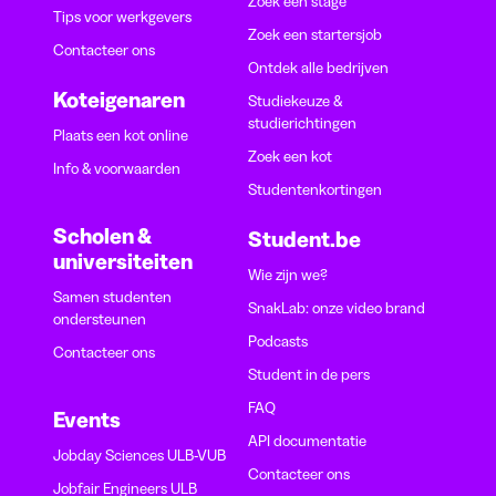
Zoek een stage
Tips voor werkgevers
Zoek een startersjob
Contacteer ons
Ontdek alle bedrijven
Koteigenaren
Studiekeuze &
studierichtingen
Plaats een kot online
Zoek een kot
Info & voorwaarden
Studentenkortingen
Scholen &
Student.be
universiteiten
Wie zijn we?
Samen studenten
SnakLab: onze video brand
ondersteunen
Podcasts
Contacteer ons
Student in de pers
FAQ
Events
API documentatie
Jobday Sciences ULB-VUB
Contacteer ons
Jobfair Engineers ULB